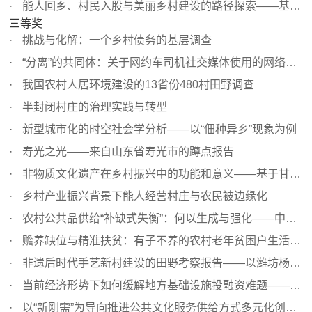
能人回乡、村民入股与美丽乡村建设的路径探索——基于鄂中...
三等奖
挑战与化解：一个乡村债务的基层调查
“分离”的共同体：关于网约车司机社交媒体使用的网络民族...
我国农村人居环境建设的13省份480村田野调查
半封闭村庄的治理实践与转型
新型城市化的时空社会学分析——以“佃种异乡”现象为例
寿光之光——来自山东省寿光市的蹲点报告
非物质文化遗产在乡村振兴中的功能和意义——基于甘肃文县...
乡村产业振兴背景下能人经营村庄与农民被边缘化
农村公共品供给“补缺式失衡”：何以生成与强化——中部三...
赡养缺位与精准扶贫：有子不养的农村老年贫困户生活困境形...
非遗后时代手艺新村建设的田野考察报告——以潍坊杨家埠村...
当前经济形势下如何缓解地方基础设施投融资难题——基于中...
以“新刚需”为导向推进公共文化服务供给方式多元化创新—...