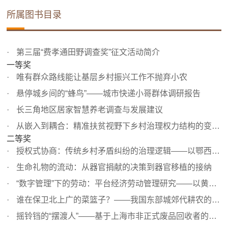
所属图书目录
第三届“费孝通田野调查奖”征文活动简介
一等奖
唯有群众路线能让基层乡村振兴工作不抛弃小农
悬停城乡间的“蜂鸟”——城市快递小哥群体调研报告
长三角地区居家智慧养老调查与发展建议
从嵌入到耦合：精准扶贫视野下乡村治理权力结构的变革——...
二等奖
授权式协商：传统乡村矛盾纠纷的治理逻辑——以鄂西余家桥...
生命礼物的流动：从器官捐献的决策到器官移植的接纳
“数字管理”下的劳动：平台经济劳动管理研究——以黄村“...
谁在保卫北上广的菜篮子？——我国东部城郊代耕农的夫妻生...
摇铃铛的“摆渡人”——基于上海市非正式废品回收者的调查