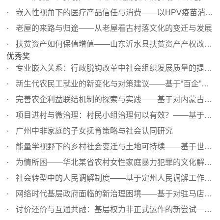
嵌入性视角下的医疗产品信任与消费——以HPV疫苗消费为例
老屋的来路与归途——从老屋看古村落文化的变迁与发展
扶贫资产如何保值增值——山东沂水县扶贫资产产权改革的有...
优秀奖
专业嵌入关系：行政脱钩改革中社会组织发展质量的提升路径
新生代农民工就业的新变化与对策建议——基于“百企”实地...
完善农企利益联结机制的探索与实践——基于对内蒙古杭锦后...
项目进村与微治理：村民小组治理何以有效？——基于涉农项...
广州中非家庭的子女抚育策略与社会认同研究
能量学视野下的乡村社会变迁与土地可持续——基于世遗古村...
为情所困——华北某省农村女性家庭暴力犯罪的文化解释（200...
社会转型中的人民调解制度——基于定州人民调解工作的田野...
网络时代基层政府面临的新治理困境——基于对驻马店市上蔡...
讨价还价与互通共融：基层权力非正式运作的新尝试——基于...