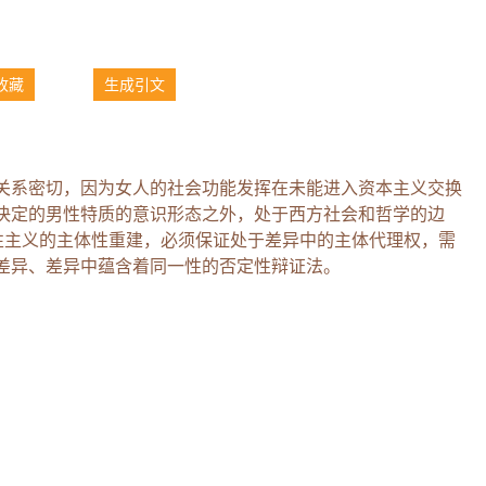
收藏
生成引文
关系密切，因为女人的社会功能发挥在未能进入资本主义交换
决定的男性特质的意识形态之外，处于西方社会和哲学的边
女性主义的主体性重建，必须保证处于差异中的主体代理权，需
差异、差异中蕴含着同一性的否定性辩证法。