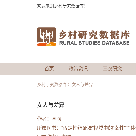
欢迎来到
乡村研究数据库！
首页
政策资讯
三农研究
乡村研究数据库
>
女人与差异
女人与差异
作者：李昀
所属图书：
“否定性辩证法”视域中的“女性”主