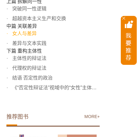
上篇 拆解同一性
突破同一性逻辑
超越资本主义生产和交换
中篇 关联差异
女人与差异
差异与文本实践
下篇 重构主体性
主体性的辩证法
代理权的辩证法
结语 否定性的政治
《“否定性辩证法”视域中的“女性”主体性重构》参考文献
推荐图书
MORE+