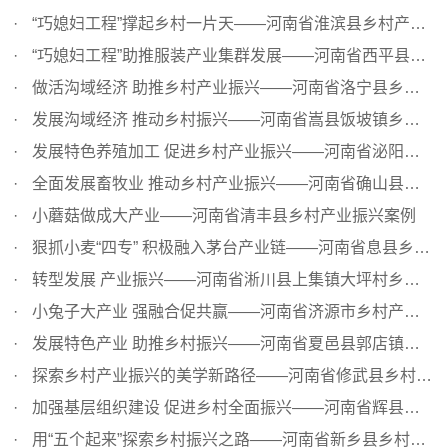
“巧媳妇工程”撑起乡村一片天——河南省淮滨县乡村产业振...
“巧媳妇工程”助推服装产业集群发展——河南省西平县乡村...
做活沟域经济 助推乡村产业振兴——河南省洛宁县乡村产业振...
发展沟域经济 推动乡村振兴——河南省嵩县饭坡镇乡村产业振...
发展特色养殖加工 促进乡村产业振兴——河南省泌阳县夏南牛...
全面发展畜牧业 推动乡村产业振兴——河南省确山县畜牧业发...
小蘑菇做成大产业——河南省清丰县乡村产业振兴案例
狠抓小麦“四专” 积极融入茅台产业链——河南省息县乡村产...
转型发展 产业振兴——河南省淅川县上集镇大坪村乡村产业转...
小兔子大产业 强融合促共赢——河南省济源市乡村产业振兴案例
发展特色产业 助推乡村振兴——河南省夏邑县郭店镇乡村产业...
探索乡村产业振兴的美学新路径——河南省修武县乡村产业振...
加强基层组织建设 促进乡村全面振兴——河南省辉县市张村乡...
用“五个起来”探索乡村振兴之路——河南省新乡县乡村产业...