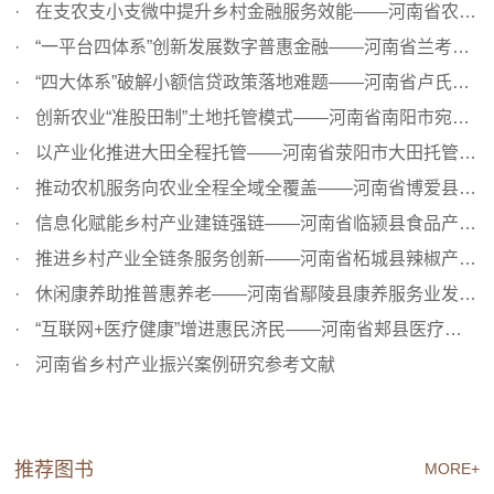
在支农支小支微中提升乡村金融服务效能——河南省农村信用...
“一平台四体系”创新发展数字普惠金融——河南省兰考县金...
“四大体系”破解小额信贷政策落地难题——河南省卢氏县小...
创新农业“准股田制”土地托管模式——河南省南阳市宛城区...
以产业化推进大田全程托管——河南省荥阳市大田托管高效发...
推动农机服务向农业全程全域全覆盖——河南省博爱县乡村现...
信息化赋能乡村产业建链强链——河南省临颍县食品产业发展...
推进乡村产业全链条服务创新——河南省柘城县辣椒产业服务...
休闲康养助推普惠养老——河南省鄢陵县康养服务业发展案例
“互联网+医疗健康”增进惠民济民——河南省郏县医疗健康服...
河南省乡村产业振兴案例研究参考文献
推荐图书
MORE+