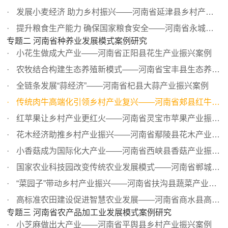
发展小麦经济 助力乡村振兴——河南省延津县乡村产业振兴案例
提升粮食生产能力 确保国家粮食安全——河南省永城市乡村产...
专题二 河南省种养业发展模式案例研究
小花生做成大产业——河南省正阳县花生产业振兴案例
农牧结合构建生态养殖新模式——河南省宝丰县生态养猪产业...
全链条发展“蒜经济”——河南省杞县大蒜产业振兴案例
传统肉牛高端化引领乡村产业复兴——河南省郏县红牛产业振...
红苹果让乡村产业更红火——河南省灵宝市苹果产业振兴案例
花木经济助推乡村产业振兴——河南省鄢陵县花木产业振兴案例
小香菇成为国际化大产业——河南省西峡县香菇产业振兴案例
国家农业科技园改变传统农业发展模式——河南省郸城县产业...
“菜园子”带动乡村产业振兴——河南省扶沟县蔬菜产业振兴...
高标准农田建设促进智慧农业发展——河南省商水县高标准农...
专题三 河南省农产品加工业发展模式案例研究
小芝麻做出大产业——河南省平舆县乡村产业振兴案例