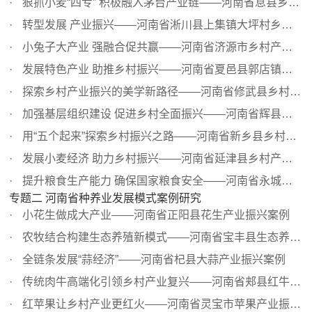
狠抓小麦“四专” 积极融入茅台产业链——河南省息县乡村产...
转型发展 产业振兴——河南省淅川县上集镇大坪村乡村产业转...
小兔子大产业 强融合促共赢——河南省济源市乡村产业振兴案例
发展特色产业 助推乡村振兴——河南省夏邑县郭店镇乡村产业...
探索乡村产业振兴的美学新路径——河南省修武县乡村产业振...
加强基层组织建设 促进乡村全面振兴——河南省辉县市张村乡...
用“五个起来”探索乡村振兴之路——河南省新乡县乡村产业...
发展小麦经济 助力乡村振兴——河南省延津县乡村产业振兴案例
提升粮食生产能力 确保国家粮食安全——河南省永城市乡村产...
专题二 河南省种养业发展模式案例研究
小花生做成大产业——河南省正阳县花生产业振兴案例
农牧结合构建生态养殖新模式——河南省宝丰县生态养猪产业...
全链条发展“蒜经济”——河南省杞县大蒜产业振兴案例
传统肉牛高端化引领乡村产业复兴——河南省郏县红牛产业振...
红苹果让乡村产业更红火——河南省灵宝市苹果产业振兴案例