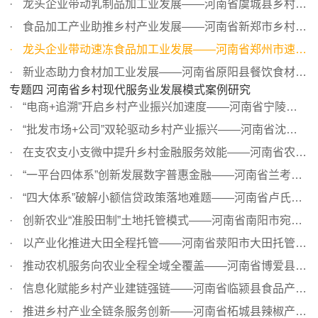
龙头企业带动乳制品加工业发展——河南省虞城县乡村产业振...
食品加工产业助推乡村产业发展——河南省新郑市乡村产业振...
龙头企业带动速冻食品加工业发展——河南省郑州市速冻食品...
新业态助力食材加工业发展——河南省原阳县餐饮食材加工业...
专题四 河南省乡村现代服务业发展模式案例研究
“电商+追溯”开启乡村产业振兴加速度——河南省宁陵县农村...
“批发市场+公司”双轮驱动乡村产业振兴——河南省沈丘县李...
在支农支小支微中提升乡村金融服务效能——河南省农村信用...
“一平台四体系”创新发展数字普惠金融——河南省兰考县金...
“四大体系”破解小额信贷政策落地难题——河南省卢氏县小...
创新农业“准股田制”土地托管模式——河南省南阳市宛城区...
以产业化推进大田全程托管——河南省荥阳市大田托管高效发...
推动农机服务向农业全程全域全覆盖——河南省博爱县乡村现...
信息化赋能乡村产业建链强链——河南省临颍县食品产业发展...
推进乡村产业全链条服务创新——河南省柘城县辣椒产业服务...