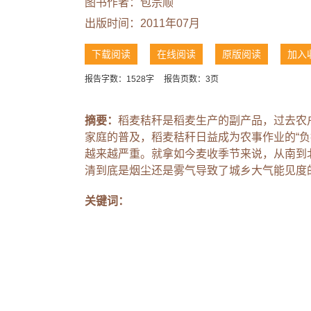
图书作者：
包宗顺
出版时间：2011年07月
下载阅读
在线阅读
原版阅读
加入
报告字数：1528字
报告页数：3页
摘要：
稻麦秸秆是稻麦生产的副产品，过去农
家庭的普及，稻麦秸秆日益成为农事作业的“
越来越严重。就拿如今麦收季节来说，从南到
清到底是烟尘还是雾气导致了城乡大气能见度
关键词：