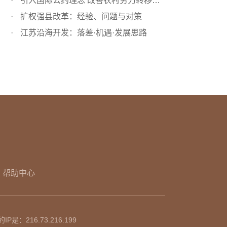
引入国际公约理念 改善农村劳力转移环境
扩权强县改革：经验、问题与对策
江苏沿海开发：落差·机遇·发展思路
帮助中心
的IP是：
216.73.216.199