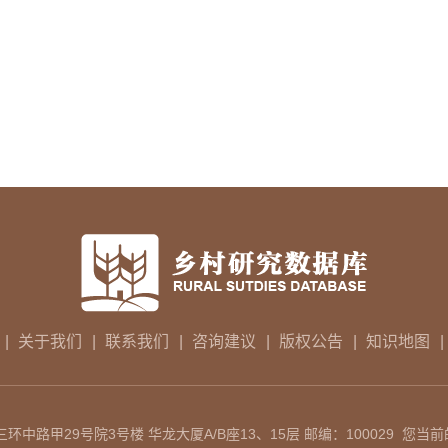
|
关于我们
|
联系我们
|
咨询建议
|
版权公告
|
知识地图
|
中路甲29号院3号楼 华龙大厦A/B座13、15层 邮编：100029 您当前