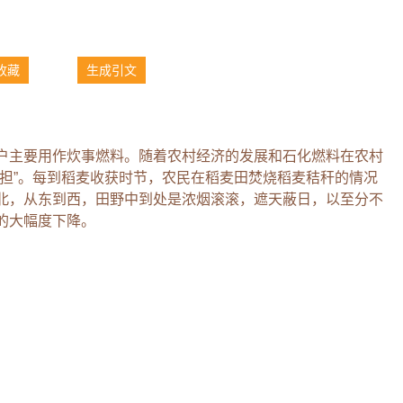
收藏
生成引文
户主要用作炊事燃料。随着农村经济的发展和石化燃料在农村
负担”。每到稻麦收获时节，农民在稻麦田焚烧稻麦秸秆的情况
北，从东到西，田野中到处是浓烟滚滚，遮天蔽日，以至分不
的大幅度下降。