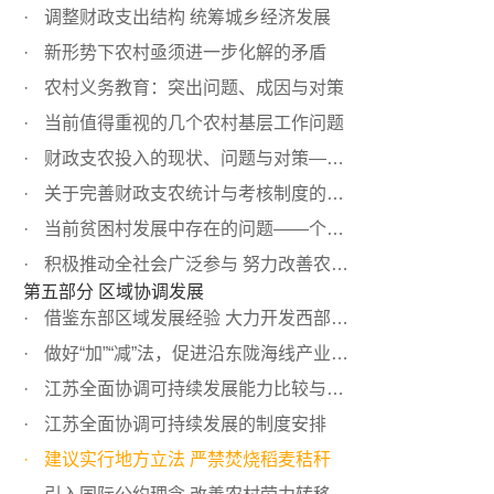
调整财政支出结构 统筹城乡经济发展
新形势下农村亟须进一步化解的矛盾
农村义务教育：突出问题、成因与对策
当前值得重视的几个农村基层工作问题
财政支农投入的现状、问题与对策——基于江苏的调查分析
关于完善财政支农统计与考核制度的建议
当前贫困村发展中存在的问题——个案调查情况
积极推动全社会广泛参与 努力改善农民工生存环境
第五部分 区域协调发展
借鉴东部区域发展经验 大力开发西部农村经济
做好“加”“减”法，促进沿东陇海线产业带建设
江苏全面协调可持续发展能力比较与评估
江苏全面协调可持续发展的制度安排
建议实行地方立法 严禁焚烧稻麦秸秆