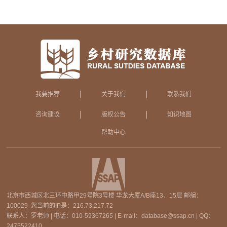
|
|
我要推荐
关于我们
联系我们
|
|
咨询建议
版权公告
知识地图
帮助中心
北京市西城区北三环中路甲29号院3号楼 华龙大厦A/B座13、15层 邮编：
100029 您当前的IP是：
216.73.217.72
联系人：罗老师 | 电话：010-59367265 | E-mail：database@ssap.cn | QQ：
2475522410