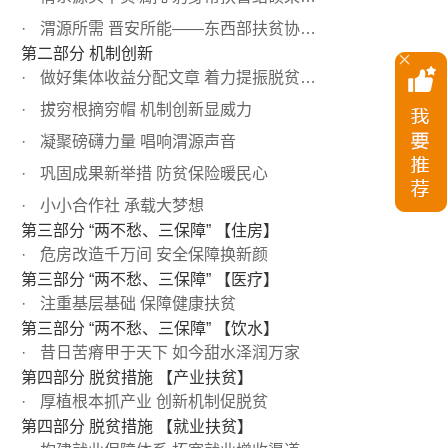
渭源所需 晋安所能——东西部扶贫协作纪实
第二部分 机制创新
做好集体收益分配文章 着力提振脱贫攻坚精气神
拔穷根摘穷帽 机制创新显威力
凝聚磅礴力量 唱响渭源声音
巩固成果新举措 防贫保险暖民心
小小合作社 承载大梦想
第三部分 “两不愁、三保障” 【住房】
危房改造千万间 安全保障换新颜
第三部分 “两不愁、三保障” 【医疗】
注重基层基础 保障健康扶贫
第三部分 “两不愁、三保障” 【饮水】
昔日苦瘠甲于天下 如今甜水泽润万家
第四部分 脱贫措施 【产业扶贫】
厚植根本抓产业 创新机制促脱贫
第四部分 脱贫措施 【就业扶贫】