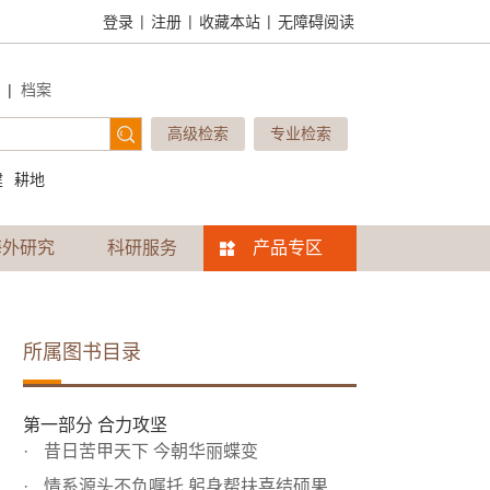
|
|
|
登录
注册
收藏本站
无障碍阅读
|
档案
高级检索
专业检索
建
耕地
海外研究
科研服务
产品专区
所属图书目录
第一部分 合力攻坚
昔日苦甲天下 今朝华丽蝶变
情系源头不负嘱托 躬身帮扶喜结硕果——国务院扶贫办定点扶...