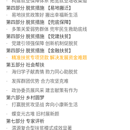
构建就业保障体系 拓宽就业增收渠道
第四部分 脱贫措施 【易地搬迁】
易地扶贫政策好 搬出幸福新生活
第四部分 脱贫措施 【兜底保障】
多策关爱弱势群体 兜牢民生救助底线
第四部分 脱贫措施 【党建扶贫】
党建引领强保障 创新机制促脱贫
第四部分 脱贫措施 【金融扶贫】
精准扶贫专项贷款 解决发展资金难题
第五部分 社会帮扶
海归学子献真情 勠力同心助脱贫
发挥群团优势 合力攻坚克难
政协委员展风采 建言献策有作为
第六部分 乡村圆梦
打赢脱贫攻坚战 奔向小康新生活
蝶变元古堆 旧村展新颜
第七部分 专家评析
渭源复合型扶贫模式成效显著