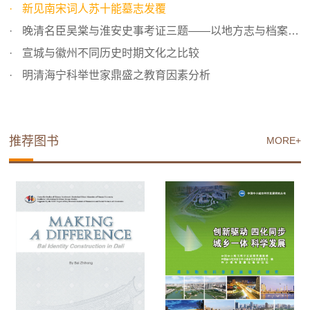
新见南宋词人苏十能墓志发覆
晚清名臣吴棠与淮安史事考证三题——以地方志与档案史料为...
宣城与徽州不同历史时期文化之比较
明清海宁科举世家鼎盛之教育因素分析
推荐图书
MORE+