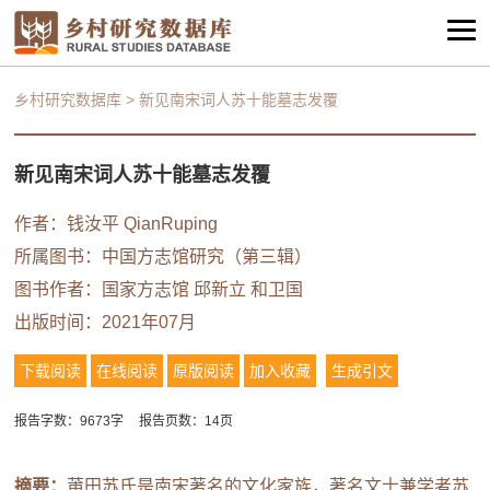
乡村研究数据库
>
新见南宋词人苏十能墓志发覆
新见南宋词人苏十能墓志发覆
作者：钱汝平 QianRuping
所属图书：
中国方志馆研究（第三辑）
图书作者：国家方志馆 邱新立 和卫国
出版时间：2021年07月
下载阅读
在线阅读
原版阅读
加入收藏
生成引文
报告字数：9673字
报告页数：14页
摘要：
莆田苏氏是南宋著名的文化家族，著名文士兼学者苏