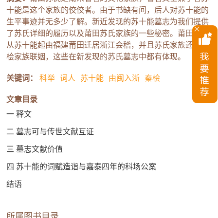
十能是这个家族的佼佼者。由于书缺有间，后人对苏十能的
生平事迹并无多少了解。新近发现的苏十能墓志为我们提供
了苏氏详细的履历以及莆田苏氏家族的一些秘密。莆田苏氏
从苏十能起由福建莆田迁居浙江会稽，并且苏氏家族还和秦
桧家族联姻，这些在新发现的苏氏墓志中都有体现。
关键词：
科举
词人
苏十能
由闽入浙
秦桧
文章目录
一 释文
二 墓志可与传世文献互证
三 墓志文献价值
四 苏十能的词赋造诣与嘉泰四年的科场公案
结语
所属图书目录