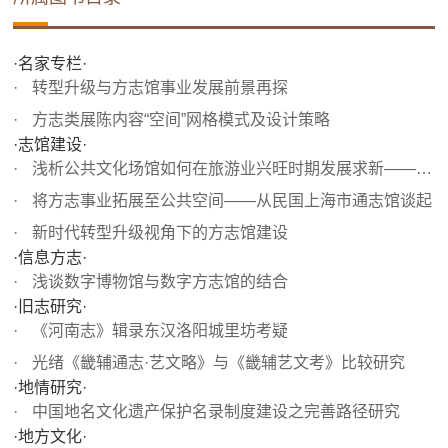
·名家专栏·
转型升级与方志馆事业发展前景再探
方志类展陈内容“空间”网格模式及设计策略
·志馆建设·
浅析公共文化场馆如何在旅游业兴旺时期发展求新——以平津...
将方志事业拓展至公共空间——从民国上海市通志馆谈起
新时代转型升级视角下的方志馆建设
·信息方志·
浅谈数字博物馆与数字方志馆的结合
·旧志研究·
《河南志》辑录东汉洛阳城里坊考疑
光绪《畿辅通志·艺文略》与《畿辅艺文考》比较研究
·地情研究·
中国地名文化遗产保护名录制度建设之完善路径研究
·地方文化·