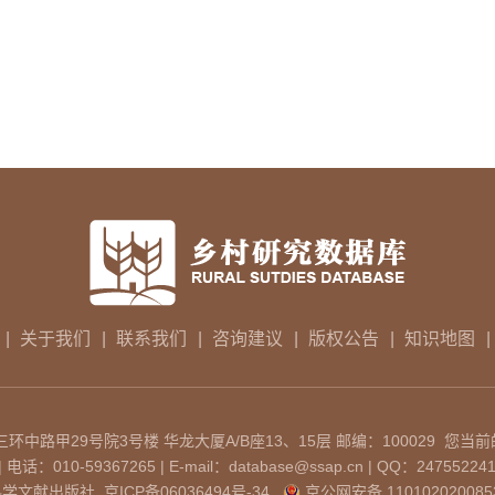
|
关于我们
|
联系我们
|
咨询建议
|
版权公告
|
知识地图
|
中路甲29号院3号楼 华龙大厦A/B座13、15层 邮编：100029 您当前
：010-59367265 | E-mail：database@ssap.cn | QQ：24755224
科学文献出版社
京ICP备06036494号-34
京公网安备 110102020085