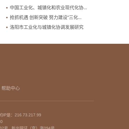
中国工业化、城镇化和农业现代化协...
抢抓机遇 创新突破 努力建设“三化...
洛阳市工业化与城镇化协调发展研究
帮助中心
的IP是：
216.73.217.99
10
32号
新出网证（京）字094号