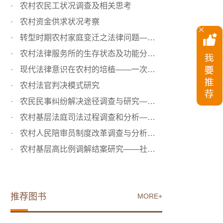
农村农民工状况调查及相关思考
农村资金供求状况考察
转型时期农村家庭变迁之法律问题——以赡养制度为研究对象
农村法律服务所的生存状态及功能分析——以“超强法律服务...
现代法律意识在农村的培植——一次乡村调查的启示
农村法官判决模式研究
农民民事纠纷解决途径调查与研究——“农民也是理性的”
农村基层法庭司法过程调查和分析——农村基层司法的“平衡”
农村人民陪审员制度改革调查与分析——农村地区基层法院改...
农村基层高比例调解结案研究——社会学视野中的乡土司法
推荐图书
MORE+