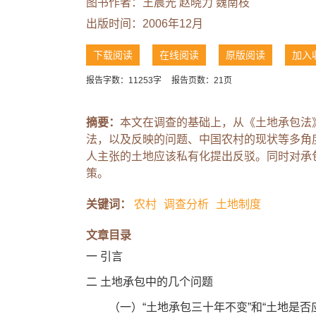
图书作者：
王晨光
赵晓力
魏南枝
出版时间：2006年12月
下载阅读
在线阅读
原版阅读
加入
报告字数：11253字
报告页数：21页
摘要：
本文在调查的基础上，从《土地承包法
法，以及反映的问题、中国农村的现状等多角
人主张的土地应该私有化提出反驳。同时对承
策。
关键词：
农村
调查分析
土地制度
文章目录
一 引言
二 土地承包中的几个问题
（一）“土地承包三十年不变”和“土地是否