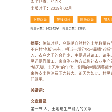
图书作者：
邓大才
出版时间：2019年02月
下载阅读
在线阅读
原版阅读
加入
报告字数：142942字
报告页数：138页
摘要：
传统时期，乌珠湖自然村的土地数量有
不在村“老板”占有，相当一部分农户靠插“老
入，农户之间的合作少，主要通过请工、请牛
民还要靠做工、家庭副业等方式弥补农业生产
“墙无脚，土无生”的年代，贫困的村民消费
来等支出性消费压力较大。正因为如此，村民
们继承。
关键词：
文章目录
第一节 人、土地与生产能力的关系