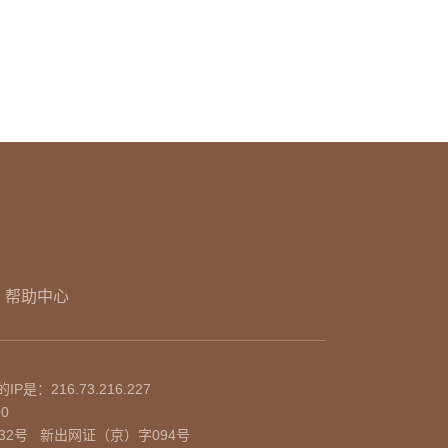
帮助中心
的IP是：
216.73.216.227
10
32号
新出网证（京）字094号