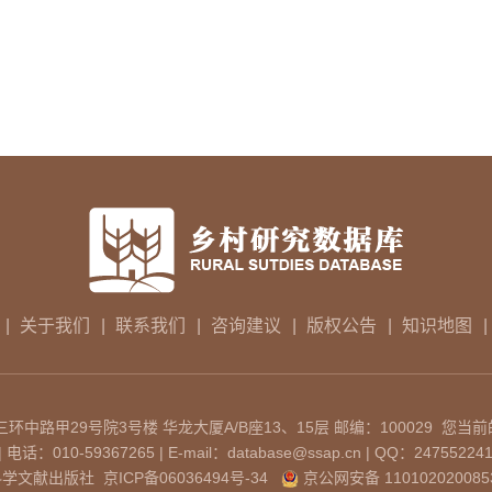
|
关于我们
|
联系我们
|
咨询建议
|
版权公告
|
知识地图
|
中路甲29号院3号楼 华龙大厦A/B座13、15层 邮编：100029 您当前
：010-59367265 | E-mail：database@ssap.cn | QQ：24755224
科学文献出版社
京ICP备06036494号-34
京公网安备 110102020085