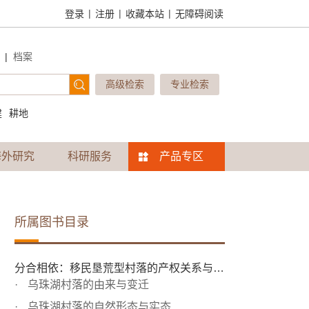
|
|
|
登录
注册
收藏本站
无障碍阅读
|
档案
高级检索
专业检索
建
耕地
海外研究
科研服务
产品专区
所属图书目录
分合相依：移民垦荒型村落的产权关系与治理
乌珠湖村落的由来与变迁
乌珠湖村落的自然形态与实态