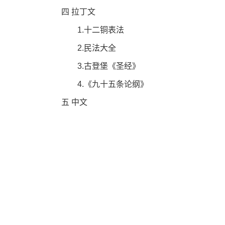
四 拉丁文
1.十二铜表法
2.民法大全
3.古登堡《圣经》
4.《九十五条论纲》
五 中文