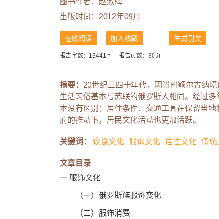
图书作者：
赵淑梅
出版时间：2012年09月
在线阅读
加入收藏
生成引文
报告字数：13441字
报告页数：30页
摘要：
20世纪三四十年代，因当时额尔古纳境
生活习俗基本与苏联的俄罗斯人相同。经过多
本没有区别；居住条件、交通工具在保留当地
府的推动下，居民文化活动也更加活跃。
关键词：
饮食文化
服饰文化
居住文化
传统
文章目录
一 服饰文化
（一）俄罗斯族服饰变化
（二）服饰消费