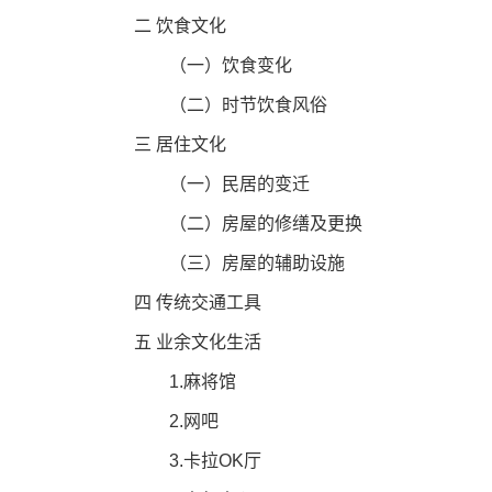
二 饮食文化
（一）饮食变化
（二）时节饮食风俗
三 居住文化
（一）民居的变迁
（二）房屋的修缮及更换
（三）房屋的辅助设施
四 传统交通工具
五 业余文化生活
1.麻将馆
2.网吧
3.卡拉OK厅