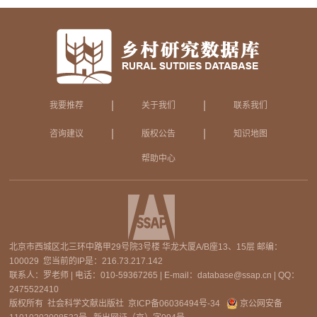
|
|
我要推荐
关于我们
联系我们
|
|
咨询建议
版权公告
知识地图
帮助中心
北京市西城区北三环中路甲29号院3号楼 华龙大厦A/B座13、15层 邮编：
100029 您当前的IP是：
216.73.217.142
联系人：罗老师 | 电话：010-59367265 | E-mail：database@ssap.cn | QQ：
2475522410
版权所有 社会科学文献出版社
京ICP备06036494号-34
京公网安备