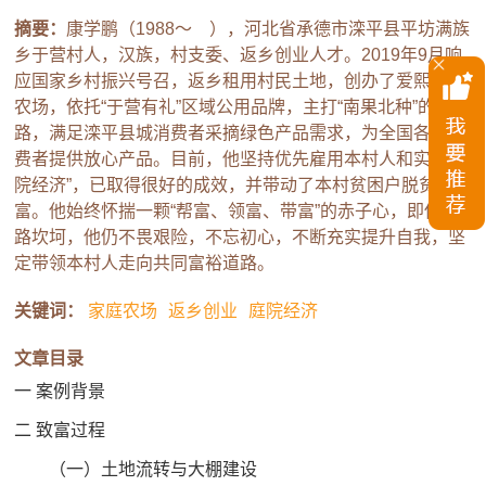
摘要：
康学鹏（1988～ ），河北省承德市滦平县平坊满族
乡于营村人，汉族，村支委、返乡创业人才。2019年9月响
应国家乡村振兴号召，返乡租用村民土地，创办了爱熙家庭
农场，依托“于营有礼”区域公用品牌，主打“南果北种”的新道
路，满足滦平县城消费者采摘绿色产品需求，为全国各地消
费者提供放心产品。目前，他坚持优先雇用本村人和实行“庭
院经济”，已取得很好的成效，并带动了本村贫困户脱贫致
富。他始终怀揣一颗“帮富、领富、带富”的赤子心，即使来
路坎坷，他仍不畏艰险，不忘初心，不断充实提升自我，坚
定带领本村人走向共同富裕道路。
关键词：
家庭农场
返乡创业
庭院经济
文章目录
一 案例背景
二 致富过程
（一）土地流转与大棚建设