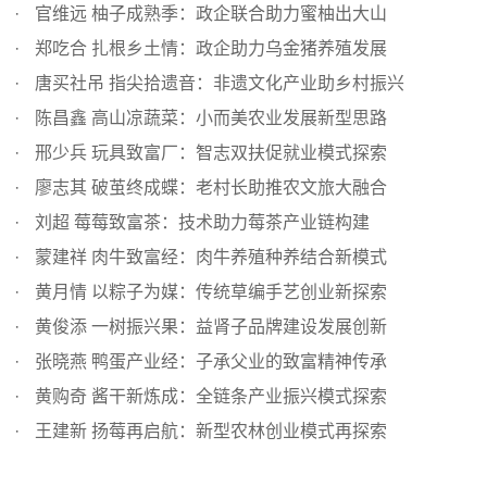
官维远 柚子成熟季：政企联合助力蜜柚出大山
郑吃合 扎根乡土情：政企助力乌金猪养殖发展
唐买社吊 指尖拾遗音：非遗文化产业助乡村振兴
陈昌鑫 高山凉蔬菜：小而美农业发展新型思路
邢少兵 玩具致富厂：智志双扶促就业模式探索
廖志其 破茧终成蝶：老村长助推农文旅大融合
刘超 莓莓致富茶：技术助力莓茶产业链构建
蒙建祥 肉牛致富经：肉牛养殖种养结合新模式
黄月情 以粽子为媒：传统草编手艺创业新探索
黄俊添 一树振兴果：益肾子品牌建设发展创新
张晓燕 鸭蛋产业经：子承父业的致富精神传承
黄购奇 酱干新炼成：全链条产业振兴模式探索
王建新 扬莓再启航：新型农林创业模式再探索