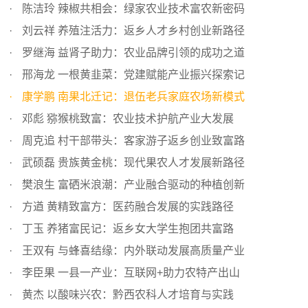
陈洁玲 辣椒共相会：绿家农业技术富农新密码
刘云祥 养殖注活力：返乡人才乡村创业新路径
罗继海 益肾子助力：农业品牌引领的成功之道
邢海龙 一根黄韭菜：党建赋能产业振兴探索记
康学鹏 南果北迁记：退伍老兵家庭农场新模式
邓彪 猕猴桃致富：农业技术护航产业大发展
周克追 村干部带头：客家游子返乡创业致富路
武硕磊 贵族黄金桃：现代果农人才发展新路径
樊浪生 富硒米浪潮：产业融合驱动的种植创新
方遒 黄精致富方：医药融合发展的实践路径
丁玉 养猪富民记：返乡女大学生抱团共富路
王双有 与蜂喜结缘：内外联动发展高质量产业
李臣果 一县一产业：互联网+助力农特产出山
黄杰 以酸味兴农：黔西农科人才培育与实践