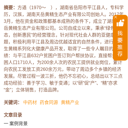
摘要：
方遒（1970～ ），湖南省岳阳市平江县人，专科学
历，汉族，湖南天岳黄精生态产业有限公司创始人。2017年
3月，他在资金和政策都基本成熟的条件下，成立了湖南天
岳黄精生态产业有限公司。公司自成立以来，秉承“绿色生
态，创新惠民”的经营理念，针对现代社会人群的亚健康问
题，积极利用平江县及周边优越适宜的自然条件，进行仿野
生黄精系列化大健康产品开发，取得了一些令人瞩目的成
绩：与平江县632户贫困户签订到户帮扶协议，直接帮扶贫
困人口1710人，为200余人次的农民工提供就业岗位，累计
向农民工发放工资260余万元，带动了周边多个乡镇的经济
发展。尽管过程一波三折，他仍不忘初心，总结出以下三点
成功经验：善于学习、敏于变通；以“研”促“产”、“精”亦求
“金”；立体销售，打造品牌。
关键词：
中药材
药食同源
黄精产业
文章目录
一 案例背景