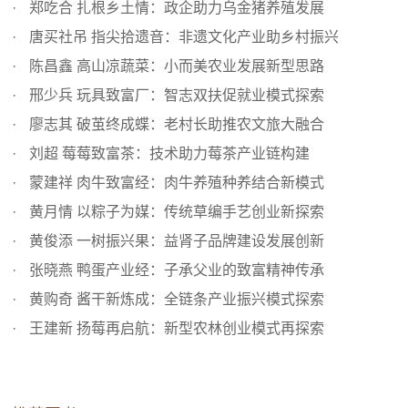
郑吃合 扎根乡土情：政企助力乌金猪养殖发展
唐买社吊 指尖拾遗音：非遗文化产业助乡村振兴
陈昌鑫 高山凉蔬菜：小而美农业发展新型思路
邢少兵 玩具致富厂：智志双扶促就业模式探索
廖志其 破茧终成蝶：老村长助推农文旅大融合
刘超 莓莓致富茶：技术助力莓茶产业链构建
蒙建祥 肉牛致富经：肉牛养殖种养结合新模式
黄月情 以粽子为媒：传统草编手艺创业新探索
黄俊添 一树振兴果：益肾子品牌建设发展创新
张晓燕 鸭蛋产业经：子承父业的致富精神传承
黄购奇 酱干新炼成：全链条产业振兴模式探索
王建新 扬莓再启航：新型农林创业模式再探索