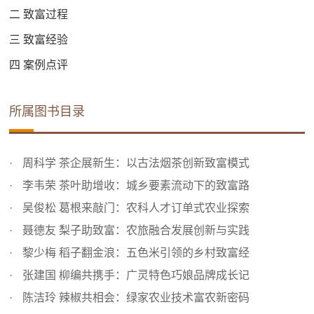
二 致富过程
三 致富经验
四 案例点评
所属图书目录
周科学 茶企展新生：以古法烟茶创新致富模式
李韦荣 茶叶助增收：城乡要素流动下的致富路
吴俊松 葛根来敲门：农科人才订单式农业探索
聂德友 梨子助致富：农旅融合发展创新与实践
黎少梅 稻子翻金浪：五色米引领的乡村致富经
张建国 柳编共携手：广灵特色巧娘品牌成长记
陈洁玲 辣椒共相会：绿家农业技术富农新密码