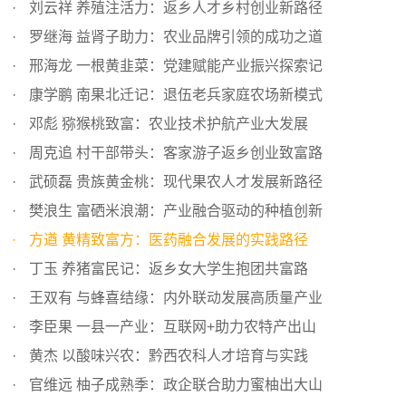
刘云祥 养殖注活力：返乡人才乡村创业新路径
罗继海 益肾子助力：农业品牌引领的成功之道
邢海龙 一根黄韭菜：党建赋能产业振兴探索记
康学鹏 南果北迁记：退伍老兵家庭农场新模式
邓彪 猕猴桃致富：农业技术护航产业大发展
周克追 村干部带头：客家游子返乡创业致富路
武硕磊 贵族黄金桃：现代果农人才发展新路径
樊浪生 富硒米浪潮：产业融合驱动的种植创新
方遒 黄精致富方：医药融合发展的实践路径
丁玉 养猪富民记：返乡女大学生抱团共富路
王双有 与蜂喜结缘：内外联动发展高质量产业
李臣果 一县一产业：互联网+助力农特产出山
黄杰 以酸味兴农：黔西农科人才培育与实践
官维远 柚子成熟季：政企联合助力蜜柚出大山