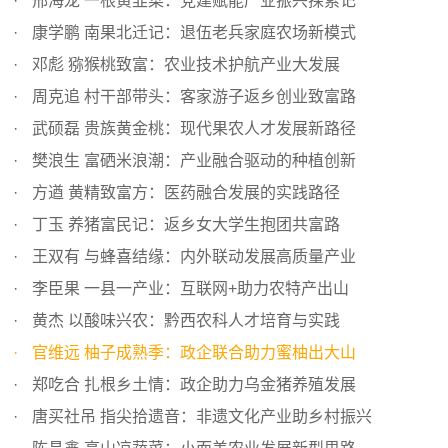
邢海龙 一根黄韭菜：党建赋能产业振兴探索记
康学鹏 南果北迁记：退伍老兵家庭农场新模式
邓彪 猕猴桃致富：农业技术护航产业大发展
周克追 村干部带头：客家游子返乡创业致富路
武硕磊 贵族黄金桃：现代果农人才发展新路径
樊浪生 富硒米浪潮：产业融合驱动的种植创新
方遒 黄精致富方：医药融合发展的实践路径
丁玉 养猪富民记：返乡女大学生抱团共富路
王双有 与蜂喜结缘：内外联动发展高质量产业
李臣果 一县一产业：互联网+助力农特产出山
黄杰 以酸味兴农：黔西农科人才培育与实践
官维远 柚子成熟季：政企联合助力蜜柚出大山
郑吃合 扎根乡土情：政企助力乌金猪养殖发展
唐买社吊 指尖拾遗音：非遗文化产业助乡村振兴