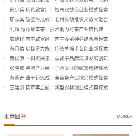
陈昌鑫 高山凉蔬菜：小而美农业发展新型思路
邢少兵 玩具致富厂：智志双扶促就业模式探索
廖志其 破茧终成蝶：老村长助推农文旅大融合
刘超 莓莓致富茶：技术助力莓茶产业链构建
蒙建祥 肉牛致富经：肉牛养殖种养结合新模式
黄月情 以粽子为媒：传统草编手艺创业新探索
黄俊添 一树振兴果：益肾子品牌建设发展创新
张晓燕 鸭蛋产业经：子承父业的致富精神传承
黄购奇 酱干新炼成：全链条产业振兴模式探索
王建新 扬莓再启航：新型农林创业模式再探索
推荐图书
MORE+