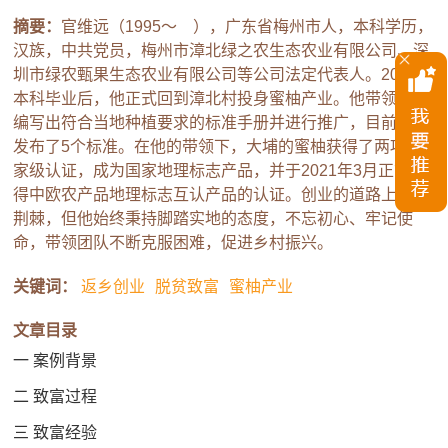
摘要：
官维远（1995～ ），广东省梅州市人，本科学历，
汉族，中共党员，梅州市漳北绿之农生态农业有限公司、深
圳市绿农甄果生态农业有限公司等公司法定代表人。2019年
本科毕业后，他正式回到漳北村投身蜜柚产业。他带领团队
编写出符合当地种植要求的标准手册并进行推广，目前已经
发布了5个标准。在他的带领下，大埔的蜜柚获得了两项国
家级认证，成为国家地理标志产品，并于2021年3月正式获
得中欧农产品地理标志互认产品的认证。创业的道路上布满
荆棘，但他始终秉持脚踏实地的态度，不忘初心、牢记使
命，带领团队不断克服困难，促进乡村振兴。
关键词：
返乡创业
脱贫致富
蜜柚产业
文章目录
一 案例背景
二 致富过程
三 致富经验