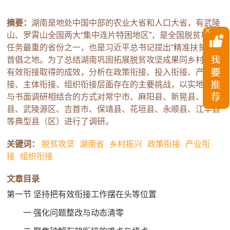
摘要：
湖南是地处中国中部的农业大省和人口大省，有武陵
山、罗霄山全国两大“集中连片特困地区”，是全国脱贫攻坚
任务最重的省份之一，也是习近平总书记提出“精准扶贫”的
首倡之地。为了总结湖南巩固拓展脱贫攻坚成果同乡村振兴
有效衔接取得的成效，分析在政策衔接、投入衔接、产业衔
接、主体衔接、组织衔接层面存在的主要挑战，以实地调查
与书面调研相结合的方式对常宁市、麻阳县、新晃县、靖州
县、武陵源区、吉首市、保靖县、花垣县、永顺县、江华县
等典型县（区）进行了调研。
关键词：
脱贫攻坚
湖南省
乡村振兴
政策衔接
产业衔
接
组织衔接
文章目录
第一节 坚持把有效衔接工作摆在头等位置
一 强化问题整改与动态清零