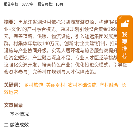
报告字数：6777字
报告页数：10页
摘要：
黑龙江省湖沿村依托兴凯湖旅游资源，构建“民宿+农
业+文化”的产村融合模式。通过规划引领整合资金1996万
元，完善道路、供暖、物流设施，引入途远集团发展民宿集
群，村集体年增收140万元。创新“村企共建”机制，推动基础
设施与产业协同升级，实现人居环境与旅游服务双提升。面
临资金短缺、产业融合深度不足、专业人才匮乏等挑战。建
议强化资源开发，培育特色产业；优化投融资模式，引导社
会资本参与；完善村庄规划与人才保障政策。
关键词：
乡村旅游
美丽乡村
农村基础设施
产村融合
长
效运营
文章目录
一 基本情况
二 做法成效