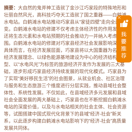
摘要：
大自然的鬼斧神工造就了金沙江巧家段的特殊地形和
壮丽自然风光，高科技巧夺天工造就了国之重器——白鹤滩
水电站。白鹤滩水电站推动巧家县从“家徒四壁”走向全面蝶
变。白鹤滩水电站的修建不仅考虑主体经济性的作用发挥，
还将生态元素和水电站预期的社会推动力一并纳入考虑范
围。白鹤滩水电站的修建对巧家县经济社会发展影响深远。
具体而言，在经济发展层面，巧家县将以大国重器为名片的
经济发展理念、以绿色能源基地建设为中心的经济结构转
型、以“水电风光”为标签的旅游经济开发作为发展的三大基
础，逐步形成巧家县经济持续发展的现代化模式。巧家县为
了实现“美好移民生活”的社会图景，从就业机会、社区治理
与服务和生态旅游三个维度进行分层实践，推动县域社会整
体性、系统性发展。不仅如此，在县域经济多元发展和县域
社会全面发展的两大基础上，巧家县也在不断挖掘白鹤滩水
电站的深度价值，以及与水电站相关的社会主体、社会资源
等，试图搭建中国式现代化背景下的县域“经济-社会”新关
系，以此逐步构建白鹤滩水电站影响下的“经济-社会”高质量
发展共同体。