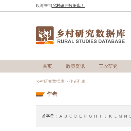
欢迎来到
乡村研究数据库！
首页
政策资讯
三农研究
乡村研究数据库
>
作者列表
作者
首字母：
A
B
C
D
E
F
G
H
I
J
K
L
M
N