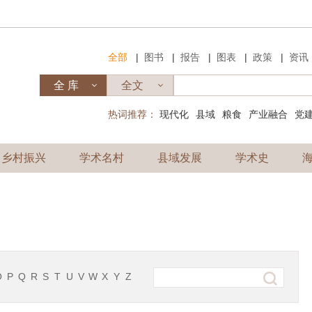
|
|
|
|
|
全部
图书
报告
图表
政策
资讯
热词推荐：
现代化
县域
粮食
产业融合
党
乡村振兴
学术名村
县域发展
学术史
O
P
Q
R
S
T
U
V
W
X
Y
Z