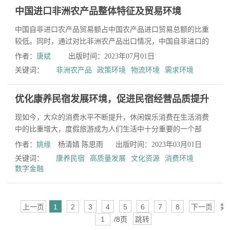
中国进口非洲农产品整体特征及贸易环境
中国自非进口农产品贸易额占中国农产品进口贸易总额的比重
较低。同时，通过对比非洲农产品出口情况，中国自非进口的
农产品结构与非洲整体农产品出口结构存在不匹配的现象。
作者：
唐斌
出版时间：2023年07月01日
在...
关键词：
非洲农产品
政策环境
物流环境
需求环境
优化康养民宿发展环境，促进民宿经营品质提升
现如今，大众的消费水平不断提升，休闲娱乐消费在生活消费
中的比重增大，度假旅游成为人们生活中十分重要的一个部
分，而普通的旅馆酒店已无法满足人们在度假中日益增长的需
作者：
姚缘
杨清婧 陈思雨
出版时间：2023年03月01日
求...
关键词：
康养民宿
高质量发展
文化资源
消费环境
数字金融
上一页
1
2
3
4
5
6
7
8
下一页
第
/8页
跳转