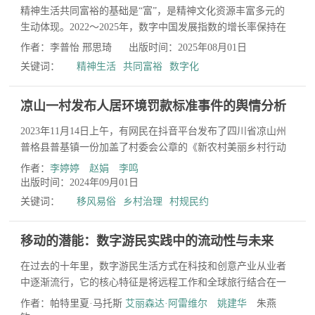
精神生活共同富裕的基础是“富”，是精神文化资源丰富多元的
生动体现。2022～2025年，数字中国发展指数的增长率保持在
10%以上。数字不仅为经济发展带来全新机遇，也为人民生活...
作者：李普怡 邢思琦
出版时间：2025年08月01日
关键词：
精神生活
共同富裕
数字化
凉山一村发布人居环境罚款标准事件的舆情分析
2023年11月14日上午，有网民在抖音平台发布了四川省凉山州
普格县普基镇一份加盖了村委会公章的《新农村美丽乡村行动
人居环境罚款标准》截图，引发舆论争议。当日，普格县、
作者：
李婷婷
赵娟
李鸣
普...
出版时间：2024年09月01日
关键词：
移风易俗
乡村治理
村规民约
移动的潜能：数字游民实践中的流动性与未来
在过去的十年里，数字游民生活方式在科技和创意产业从业者
中逐渐流行，它的核心特征是将远程工作和全球旅行结合在一
起。受访者们频繁提到几个关键词——“自由”、“灵感”和...
作者：帕特里夏·马托斯
艾丽森达·阿雷维尔
姚建华
朱燕