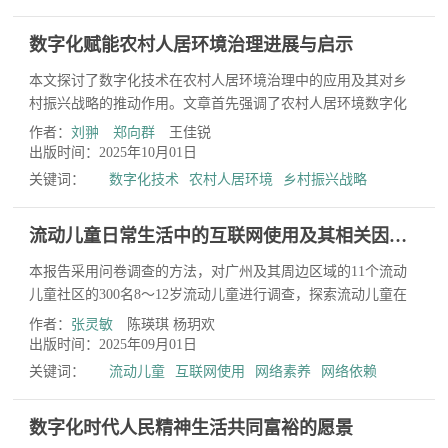
数字化赋能农村人居环境治理进展与启示
本文探讨了数字化技术在农村人居环境治理中的应用及其对乡
村振兴战略的推动作用。文章首先强调了农村人居环境数字化
建设对于增强监测能力、提升服务水平和激发农民参与热情
作者：
刘翀
郑向群
王佳锐
的...
出版时间：2025年10月01日
关键词：
数字化技术
农村人居环境
乡村振兴战略
流动儿童日常生活中的互联网使用及其相关因素分析
本报告采用问卷调查的方法，对广州及其周边区域的11个流动
儿童社区的300名8～12岁流动儿童进行调查，探索流动儿童在
日常生活中的互联网使用行为、态度、动机与使用能力，以
作者：
张灵敏
陈瑛琪 杨玥欢
及...
出版时间：2025年09月01日
关键词：
流动儿童
互联网使用
网络素养
网络依赖
数字化时代人民精神生活共同富裕的愿景