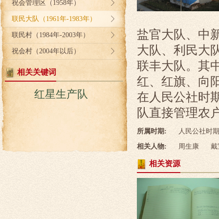
祝会管理区（1958年）
联民大队（1961年-1983年）
盐官大队、中
联民村（1984年-2003年）
大队、利民大
祝会村（2004年以后）
联丰大队。其
相关关键词
红、红旗、向
红星生产队
在人民公社时
队直接管理农
所属时期:
人民公社时期（
相关人物:
周生康
戴
相关资源