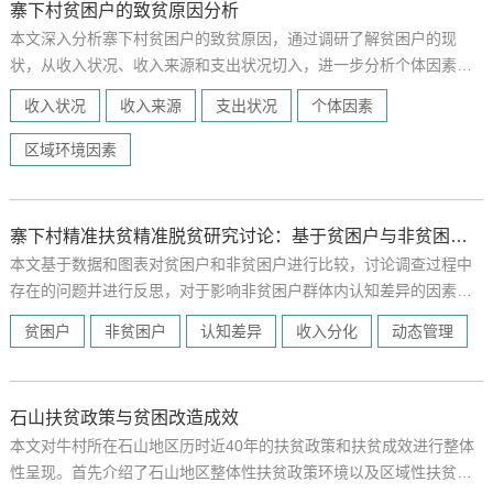
寨下村贫困户的致贫原因分析
本文深入分析寨下村贫困户的致贫原因，通过调研了解贫困户的现
状，从收入状况、收入来源和支出状况切入，进一步分析个体因素和
区域环境因素如何导致寨下村成为贫困村。
收入状况
收入来源
支出状况
个体因素
区域环境因素
寨下村精准扶贫精准脱贫研究讨论：基于贫困户与非贫困户的比较
本文基于数据和图表对贫困户和非贫困户进行比较，讨论调查过程中
存在的问题并进行反思，对于影响非贫困户群体内认知差异的因素和
非贫困户与贫困户群体间认知差异的因素进行具体分析。
贫困户
非贫困户
认知差异
收入分化
动态管理
石山扶贫政策与贫困改造成效
本文对牛村所在石山地区历时近40年的扶贫政策和扶贫成效进行整体
性呈现。首先介绍了石山地区整体性扶贫政策环境以及区域性扶贫开