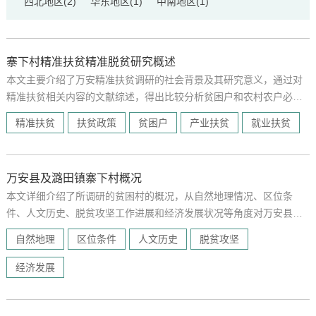
西北地区(2)
华东地区(1)
中南地区(1)
寨下村精准扶贫精准脱贫研究概述
本文主要介绍了万安精准扶贫调研的社会背景及其研究意义，通过对
精准扶贫相关内容的文献综述，得出比较分析贫困户和农村农户必要
性的结论，并提出具体的研究思路和方法。
精准扶贫
扶贫政策
贫困户
产业扶贫
就业扶贫
万安县及潞田镇寨下村概况
本文详细介绍了所调研的贫困村的概况，从自然地理情况、区位条
件、人文历史、脱贫攻坚工作进展和经济发展状况等角度对万安县、
潞田镇、寨下村的情况分别进行阐述，并分析寨下村成为贫困村有个
自然地理
区位条件
人文历史
脱贫攻坚
体原因和区域环境原因这两个原因，结合概况对寨下村的发展状况进
行评估。
经济发展