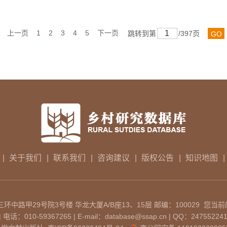
上一页
1
2
3
4
5
下一页
跳转到第
/397页
GO
|
关于我们
|
联系我们
|
咨询建议
|
版权公告
|
知识地图
|
中路甲29号院3号楼 华龙大厦A/B座13、15层 邮编：100029 您当前
：010-59367265 | E-mail：database@ssap.cn | QQ：24755224