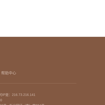
帮助中心
的IP是：
216.73.216.141
10