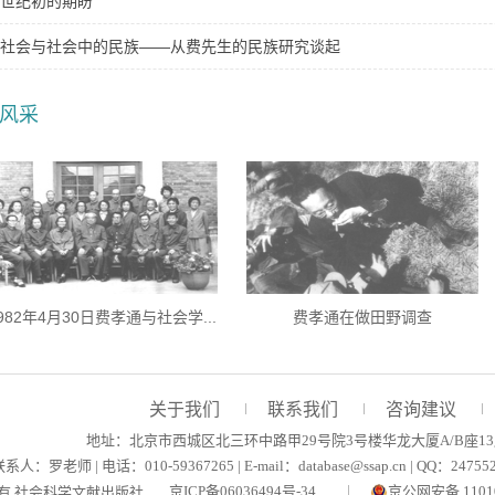
世纪初的期盼
社会与社会中的民族——从费先生的民族研究谈起
风采
982年4月30日费孝通与社会学...
费孝通在做田野调查
关于我们
联系我们
咨询建议
地址：北京市西城区北三环中路甲29号院3号楼华龙大厦A/B座13层、1
系人：罗老师 | 电话：010-59367265 | E-mail：database@ssap.cn | QQ：247
京ICP备06036494号-34
京公网安备 11010
有 社会科学文献出版社