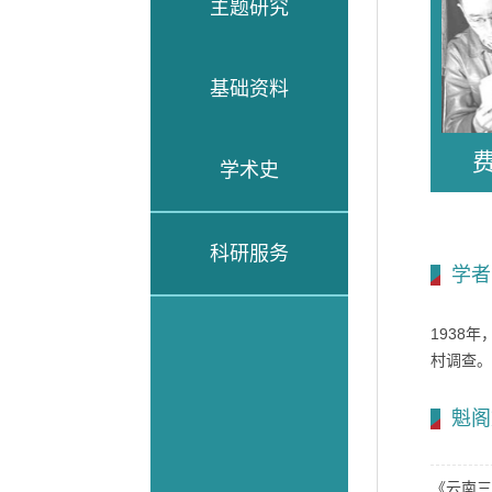
主题研究
基础资料
学术史
科研服务
学者
1938
村调查。
魁阁
《云南三