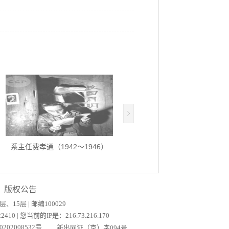
系主任费孝通（1942～1946）
费孝通（二排左二）在禄丰县一..
版权公告
5层 | 邮编100029
5522410 | 您当前的IP是：
216.73.216.170
202008532号
新出网证（京）字094号