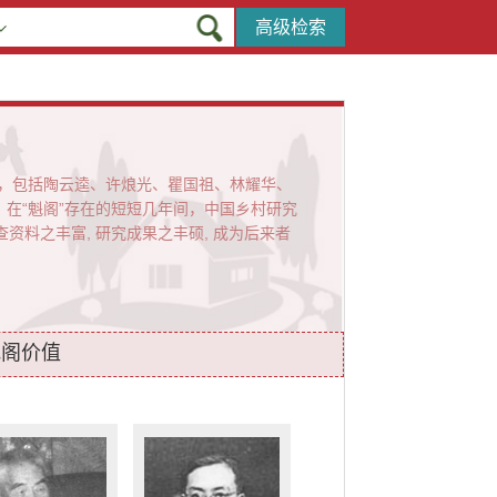
高级检索
心，包括陶云逵、许烺光、瞿国祖、林耀华、
在“魁阁”存在的短短几年间，中国乡村研究
查资料之丰富, 研究成果之丰硕, 成为后来者
魁阁价值