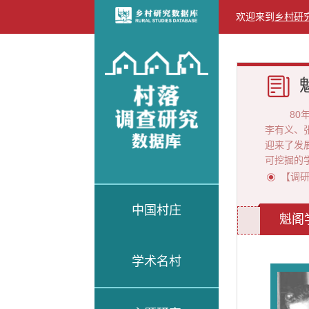
欢迎来到
乡村研
80年前
李有义、
迎来了发展
可挖掘
【调
中国村庄
魁阁
学术名村