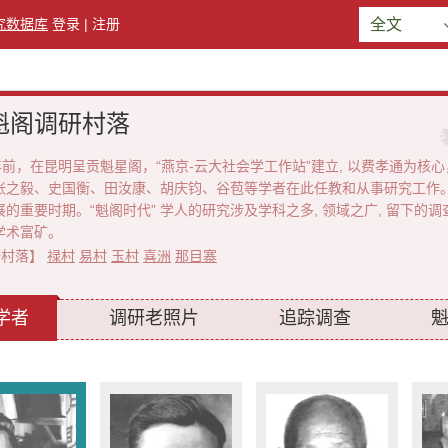
究数据库
登录
|
注册
全文
魁阁调研村落
，在昆明呈贡魁星阁，“燕京-云大社会学工作站”建立, 以费孝通为核
张之毅、史国衡、田汝康、胡庆钧、谷苞等学者在此任教和从事研究工作。
的重要时期。“魁阁时代” 学人的研究涉及学科之多, 领域之广, 留下的调
的学术富矿。
研村落】
禄村
易村
玉村
喜洲
那目寨
学者
调研老照片
追踪调查