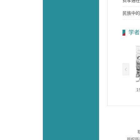
费孝通在
民族中的
学者
的费孝通、陈永龄、林耀华...
费孝通（右一）、张之毅（右二...
1
联
版权所