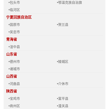
•包头市
•鄂温克族自治旗
•临河区
宁夏回族自治区
•固原市
•贺兰县
•吴忠市
青海省
•湟中县
山东省
•德州市
•陵城区
•诸城市
山西省
•河曲县
•介休市
陕西省
•宝鸡市
•富平县
•商州区
•潼关县