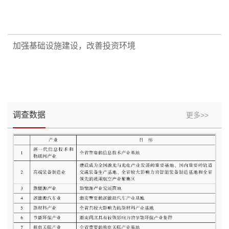
加强基础设施建设，改善投资环境
民情与经济
改革开放以来东莞党组织的建设
加强社会主义学院智库建设
环境保护
调查数据
更多>>
本文全面回顾、梳理、总结、提炼改革开放以来东莞党的建设面
本文从加强社会主义学院智库建设的意义开始，分析出智库建设
临的时代背景、实践历程与经验启示，对于坚持以习近平新时代
的主要问题及原因。文章对比国外智库发展的经验，在遵循原则
中国特色社会主义思想为指导，以新的党建总体布局和新时代党
的前提下，提出通过健全各级领导机关决策咨询制度，构建社院
以改革为动力，推动农业和农村经济不断跃上...
东莞市新一轮机构改革实践探索
基于公众参与的历史文化街区的保护与发展—...
自然环境
建总要求全面推进党的建设，具有...
智库组织体系，加强全国社院智库...
本文以问题为导向，首先分析当前东莞机构设置存在的主要问
本文以问题为导向，分析当前东莞机构设置存在的主要问题，从
题，从而提出机构改革需要保持统一性，构建适应城市发展要求
促进城市发展需要出发，强调机构改革的系统性、整体性和协同
的机构体系以发挥东莞优势构建共建共治共享的社会治理体系。
性。文章提出机构改革需要保持统一性，坚决打破利益樊篱，统
改革农村经济体制，落实家庭联产承包责任制
运用大数据加强市场监管——以东莞为例
建置沿革
通过因地制宜设置机构及因事制宜统...
筹谋划市镇机构改革化解资源分割...