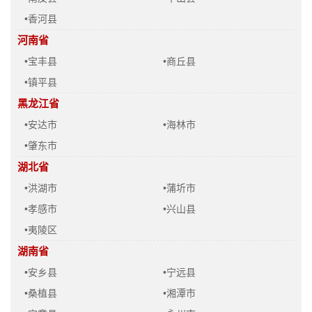
•香河县
河南省
•宝丰县
•商丘县
•镇平县
黑龙江省
•安达市
•海林市
•肇东市
湖北省
•洪湖市
•蒲圻市
•孝感市
•兴山县
•夷陵区
湖南省
•安乡县
•宁远县
•桑植县
•湘潭市