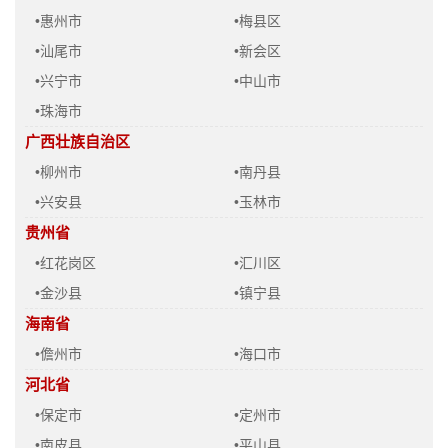
•惠州市
•梅县区
•汕尾市
•新会区
•兴宁市
•中山市
•珠海市
广西壮族自治区
•柳州市
•南丹县
•兴安县
•玉林市
贵州省
•红花岗区
•汇川区
•金沙县
•镇宁县
海南省
•儋州市
•海口市
河北省
•保定市
•定州市
•南皮县
•平山县