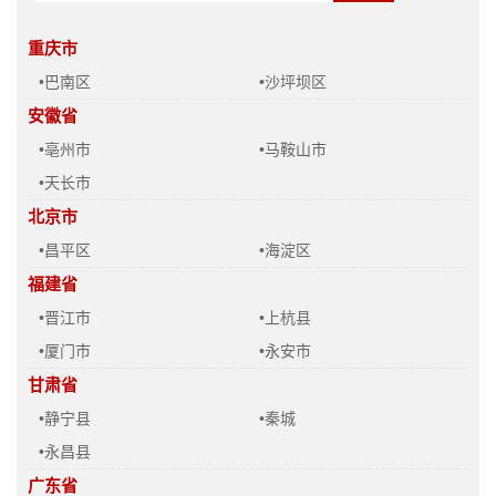
重庆市
•巴南区
•沙坪坝区
安徽省
•亳州市
•马鞍山市
•天长市
北京市
•昌平区
•海淀区
福建省
•晋江市
•上杭县
•厦门市
•永安市
甘肃省
•静宁县
•秦城
•永昌县
广东省