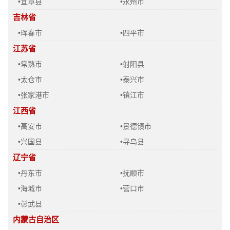
•宜章县
•永州市
吉林省
•珲春市
•四平市
江苏省
•常熟市
•射阳县
•太仓市
•泰兴市
•张家港市
•镇江市
江西省
•高安市
•景德镇市
•兴国县
•寻乌县
辽宁省
•丹东市
•抚顺市
•海城市
•营口市
•彰武县
内蒙古自治区