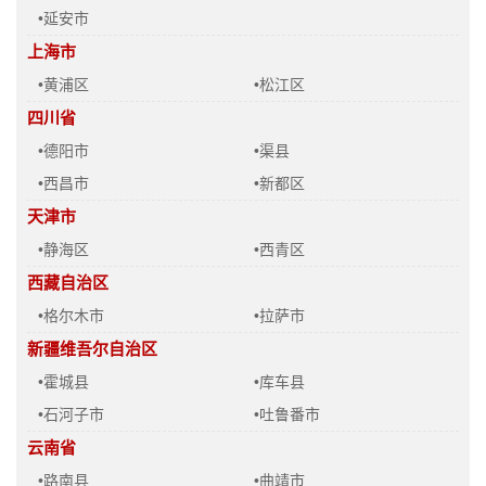
•延安市
上海市
•黄浦区
•松江区
四川省
•德阳市
•渠县
•西昌市
•新都区
天津市
•静海区
•西青区
西藏自治区
•格尔木市
•拉萨市
新疆维吾尔自治区
•霍城县
•库车县
•石河子市
•吐鲁番市
云南省
•路南县
•曲靖市