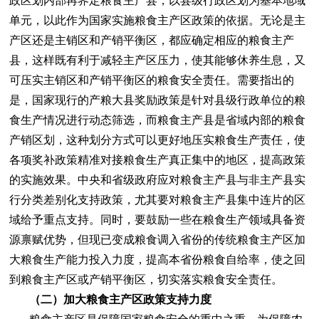
政区划内部再界定粮食主产县，以县级行政区划为基本地域
单元，以此作为国家实施粮食主产区政策的依据。无论是主
产区还是主销区和产销平衡区，都应确定相应的粮食主产
县，这样既有利于减轻主产区压力，使其能够休养生息，又
可压实主销区和产销平衡区的粮食安全责任。需要指出的
是，国家现行的产粮大县奖励政策是针对县级行政单位的粮
食生产情况进行动态筛选，而粮食主产县是省域内部的粮食
产销区划，这种划分方式可以更好地压实粮食生产责任，使
各项奖补政策精准对接粮食生产真正集中的地区，提高政策
的实施效果。中央和省级政府应对粮食主产县与非主产县实
行分类差别化支持政策，尤其要对粮食主产县集中连片的区
域给予重点支持。同时，要鼓励一些在粮食生产领域具备资
源禀赋优势，但现已变成粮食调入省份的传统粮食主产区加
大粮食生产能力投入力度，提高本省份粮食自给率，使之回
到粮食主产区或产销平衡区，切实落实粮食安全责任。
（二）加大粮食主产区政策支持力度