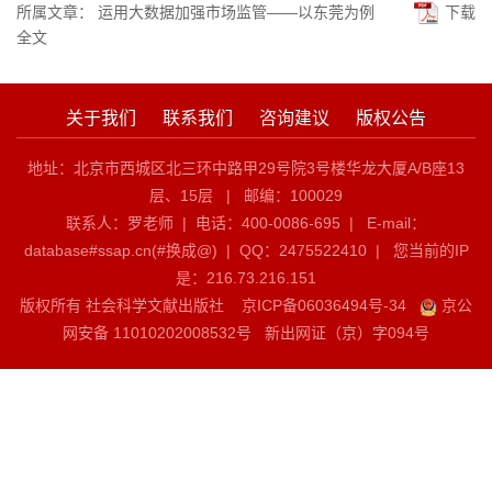
所属文章：
运用大数据加强市场监管——以东莞为例
下载
全文
关于我们
联系我们
咨询建议
版权公告
地址：北京市西城区北三环中路甲29号院3号楼华龙大厦A/B座13
层、15层 | 邮编：100029
联系人：罗老师 | 电话：400-0086-695 | E-mail：
database#ssap.cn(#换成@)
| QQ：2475522410 | 您当前的IP
是：
216.73.216.151
版权所有 社会科学文献出版社
京ICP备06036494号-34
京公
网安备 11010202008532号
新出网证（京）字094号