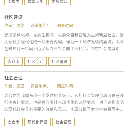
太仓市
社会联系
参与模式
社区建设
作者：周艳
调查地点：
调查时间：
建成多样化的、充满生机的、以群众自我管理为主的新型社区，是
太仓社会现代化的一项重要内容。作为一个经济发达的县域，太仓
在短短几十年间经历了从农业社会向工业社会、农村社会向城市社
会、计划经济向市场经济的变迁过程。在这个急剧的社会变迁过程
太仓市
社区变迁
社区建设
中，太仓的社区发生了怎样的变化？政府如何承担起城乡社区建设
的重任，同时...
社会管理
作者：梁晨
调查地点：
调查时间：
太仓作为我国东部一个发达的县级市，它的社会管理创新既是在践
行中央的要求，也是其自身社会现代化的必然要求，对于建构文明
的现代社会具有重要的价值和意义。本章分析了太仓社会管理中的
政府角色和职能，以及基层社区组织和非政府组织的参与；提出优
太仓市
现代化建设
社会管理
化和创新社会管理，需要改变政府角色和职能，大力培育和完善社