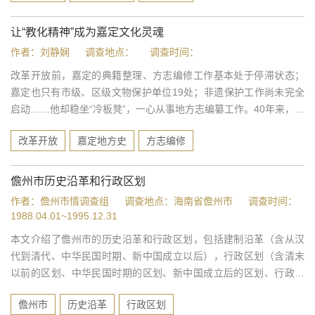
定博物馆、...
让“教化精神”成为嘉定文化灵魂
作者：刘静娴
调查地点：
调查时间：
改革开放前，嘉定的典籍整理、方志编修工作基本处于停滞状态；
嘉定也只有市级、区级文物保护单位19处；非遗保护工作尚未完全
启动……他却稳坐“冷板凳”，一心从事地方志编纂工作。40年来，他
的文章几乎涉及了嘉定文化的方方面面，名胜古迹如法华塔、孔
改革开放
嘉定地方史
方志编修
庙、秋霞圃，人物如归有光、李流芳、钱大昕；他的声音出现在嘉
定博物馆、...
儋州市历史沿革和行政区划
作者：儋州市情调查组
调查地点：海南省儋州市
调查时间：
1988.04.01~1995.12.31
本文介绍了儋州市的历史沿革和行政区划，包括建制沿革（含从汉
代到清代、中华民国时期、新中国成立以后），行政区划（含清末
以前的区划、中华民国时期的区划、新中国成立后的区划、行政中
心的变迁）。
儋州市
历史沿革
行政区划