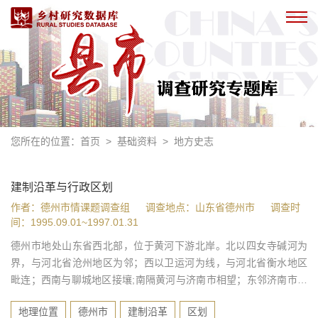
您所在的位置：
首页
>
基础资料
>
地方史志
建制沿革与行政区划
作者：德州市情课题调查组
调查地点：山东省德州市
调查时
间：1995.09.01~1997.01.31
德州市地处山东省西北部，位于黄河下游北岸。北以四女寺碱河为
界，与河北省沧州地区为邻；西以卫运河为线，与河北省衡水地区
毗连；西南与聊城地区接壤;南隔黄河与济南市相望；东邻济南市的
济阳县、商河县；东北部与滨州地区的阳信、无棣两县相连。总面
地理位置
德州市
建制沿革
区划
积10356万平方公里，占山东省总面积的8.33%。德州历史悠久，发