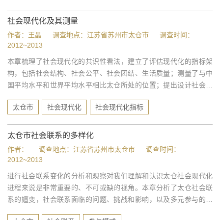
社会现代化及其测量
作者：王晶
调查地点：江苏省苏州市太仓市
调查时间：
2012~2013
本章梳理了社会现代化的共识性看法，建立了评估现代化的指标架
构，包括社会结构、社会公平、社会团结、生活质量；测量了与中
国平均水平和世界平均水平相比太仓所处的位置；提出设计社会现
代化指标，既为评估一个社会在过去若干年的社会发展总体表现，
太仓市
社会现代化
社会现代化指标
以及各个层面的成就和问题，也为指导政府、市场乃至社会适应发
展需求。
太仓市社会联系的多样化
作者：
调查地点：江苏省苏州市太仓市
调查时间：
2012~2013
进行社会联系变化的分析和观察对我们理解和认识太仓社会现代化
进程来说是非常重要的、不可或缺的视角。本章分析了太仓社会联
系的嬗变，社会联系面临的问题、挑战和影响，以及多元参与的社
会联系建构。