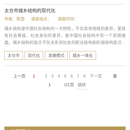
会组织，更需...
太仓市城乡结构的现代化
作者：陈恩
调查地点：
调查时间：
城乡结构是中国社会结构的一大特色，不仅具有地域的差异，更具
有社会等级、社会身份的差异，是中国社会结构中另一个宏观维
度。城乡结构的变迁不仅关系到社会的职业结构和阶层结构变迁，
也直接关系着中国社会的秩序和整合，更体现出城乡在公共资源和
太仓市
现代化
发展模式
城乡一体化
发展机会配置上的公平与否。社会现代化不可能不涉及城乡结构的
变迁，现代化是...
上一页
1
2
3
4
5
6
7
8
下一页
第
/21页
跳转