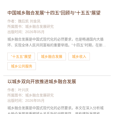
中国城乡融合发展“十四五”回顾与“十五五”展望
作者：魏后凯 刘金凤
所属图书：
城乡融合发展研究
出版时间：2026年05月
城乡融合发展是中国式现代化的必然要求，也是畅通国内大循
环、实现全体人民共同富裕的重要举措。“十四五”时期，在新型
城镇化和乡村振兴战略统筹下，中国城乡融合发展取得阶段性
“十五五”展望
城乡融合发展
城乡收入
的显著成效，但也面临诸多问题和难题亟待破解，如城乡居民
收入差距有待进一步缩小、城乡公共服务差距仍有深化空间、
城乡公共服务
农村养老服务体系建设仍需持续优化提升、农业转移人口市民
化有待进一步深化、体制机制有待进一步完善等。进入“十五五”
时期，需要锚定2035年基本实现现代化目标，实现更高水平、
以城乡双向开放推进城乡融合发展
更高质量的城乡融合发展，为推动形成高水平城乡融合发展新
作者：叶兴庆
格局奠定坚实基础。本文在剖析“十四五”时期城乡融合发展成效
所属图书：
城乡融合发展研究
和当前面临主要问题的基础上，系统提出“十五五”时期城乡融合
出版时间：2026年05月
发展目标体系，并从提升融合水平、明确地域单元、促进要素
城乡融合发展是中国式现代化的必然要求。本文在深入分析城
流动、建立长效机制等方面，阐述“十五五”时期推进城乡融合发
乡融合发展是重塑城乡关系新的战略思路、是构建新发展格局