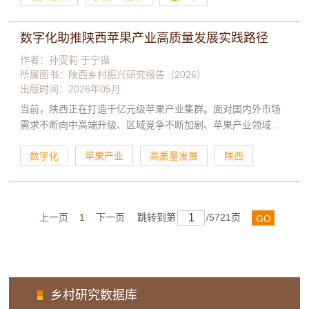
乡收入差距、公共服务不均、要素流动不畅等现实问题。本文
基于包头市城乡融合发展现状，从理论逻辑、历史逻辑和现实
数字化助推陕西苹果产业高质量发展实践路径
逻辑三个层面梳理新时代城乡融合发展的逻辑。为全面深化改
革、深入推进城乡融合发展，从制度层面、产业层面和数字赋
作者：孙雯莉 于宁锴
所属图书：
陕西乡村振兴研究报告（2026）
能层面，提出了包头市城乡融合发展的实践路径，为同类型资
出版时间：2026年05月
源型城市城乡融合发展提供了实践样本。
当前，陕西正在打造千亿元级苹果产业集群。面对国内外市场
需求不断向中高端升级、区域竞争不断加剧、苹果产业领域新
品种新技术新模式不断涌现的新形势，结合陕西苹果产业丰富
数字化
苹果产业
高质量发展
陕西
的数据资源和广阔的数据应用场景优势，本报告梳理并总结苹
果产业数字化发展的实践样态和经验启示，揭示陕西苹果产业
数字化转型在基础设施、技术适配、人才、资金及数据整合等
方面面临的挑战。在此基础上，提出以下优化路径：一是秉持
上一页
1
下一页
跳转到第
/5721页
GO
系统思维，构建协同转型生态；二是推动数字技术全链深度融
合；三是激发经营主体活力，完善人才支撑体系；四是强化科
技攻关，创新投融资机制。
乡村研究数据库