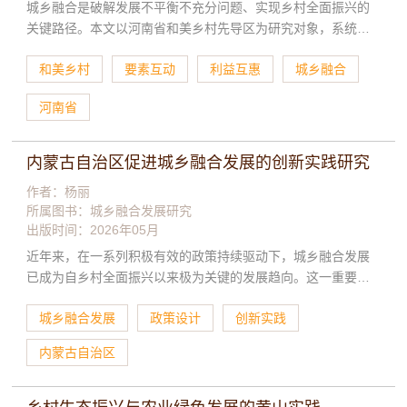
引导等多重模式带领周围人致富，同时她们的引领力通过自我
城乡融合是破解发展不平衡不充分问题、实现乡村全面振兴的
学习、思想意识提升、政府政策帮助以及家人支持等方式获得
关键路径。本文以河南省和美乡村先导区为研究对象，系统探
提升。
讨城乡融合推动和美乡村建设的理论内涵与实践路径。研究发
和美乡村
要素互动
利益互惠
城乡融合
现，城乡融合的核心在于构建要素双向流动与利益互惠机制，
而和美乡村建设需遵循“乡村内生动力激发”与“城镇化外部带动”
河南省
并举的双重路径。基于对河南省内黄县、灵宝市与林州市三地
和美乡村先导区的系统比较分析，提炼出“产业驱动型”“文化赋
能型”“精神引领型”三类差异化和美乡村实践模式，揭示了不同
内蒙古自治区促进城乡融合发展的创新实践研究
地域条件下城市要素引入、城市消费下沉与品牌输出策略的多
作者：杨丽
样性，以及地方资源禀赋与制度设计对融合路径的深刻形塑作
所属图书：
城乡融合发展研究
用。从健全协同治理体系、构建要素互惠机制、激发乡村内生
出版时间：2026年05月
动力三个维度提出优化路径，推动城乡融合政策体系的系统化
近年来，在一系列积极有效的政策持续驱动下，城乡融合发展
与精准化，为和美乡村建设提供理论支撑与实践参鉴。
已成为自乡村全面振兴以来极为关键的发展趋向。这一重要趋
向呈现出具体且清晰的表征：其一，着力破除长期存在的城乡
城乡融合发展
政策设计
创新实践
二元结构，通过科学规划与资源统筹调配，构建更为协调、高
效的区域融合发展格局；其二，大力推进第一产业、第二产业
内蒙古自治区
和第三产业的协同共进，增强各产业间的关联与互动，进而构
建深度融合的产业发展模式；其三，持续深化土地制度、户籍
制度等关键领域的改革，完善相关配套政策与保障机制，以此