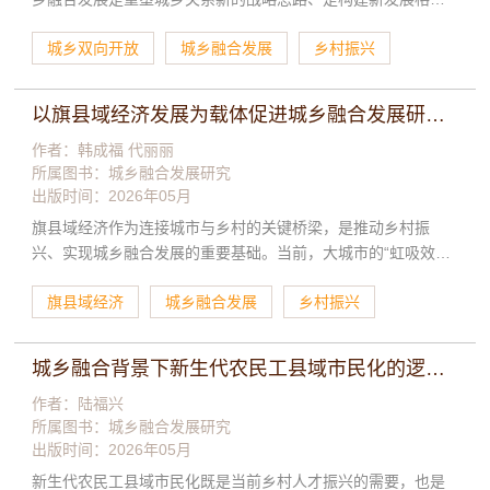
展的主要任务。
的必然要求，关键在推进城乡双向开放的基础上，研讨劳动力
城乡双向开放
城乡融合发展
乡村振兴
再配置效应提前减退、农业劳动力转移就业人口增量与第一产
业就业人口减量不对称、外出农民工的增速和占比趋势下降、
转移农业劳动力与家庭其他人口长期分离问题。此后提出解决
以旗县域经济发展为载体促进城乡融合发展研究——以内蒙古自治区为例
问题的思路或建议，一是打通农民进城通道，释放结构性增强
潜力；二是打通市民入乡通道，释放乡村多元价值。
作者：韩成福 代丽丽
所属图书：
城乡融合发展研究
出版时间：2026年05月
旗县域经济作为连接城市与乡村的关键桥梁，是推动乡村振
兴、实现城乡融合发展的重要基础。当前，大城市的“虹吸效应”
导致旗县域人口外流现象愈发严重，特别是拥有知识、熟悉农
旗县域经济
城乡融合发展
乡村振兴
业的人才流失，对乡村治理效能的提升产生了阻碍。大力发展
县域经济，不仅是缓解人口外流、稳定县域人口结构的重要手
段，更是促进城乡互动发展、吸引人才投身农村的基本保障。
城乡融合背景下新生代农民工县域市民化的逻辑、困境与政策创新
在旗县域经济发展过程中，需要同步提升农村公共服务水平，
保障农村居民的生活品质，为城乡融合发展提供人力支持与社
作者：陆福兴
所属图书：
城乡融合发展研究
会基础。本文围绕县域经济发展的重要价值，分析其在破解“虹
出版时间：2026年05月
吸效应”、稳定人口结构以及改善农村公共服务等方面的作用，
探索推动旗县域经济与城乡融合协同发展的路径。
新生代农民工县域市民化既是当前乡村人才振兴的需要，也是