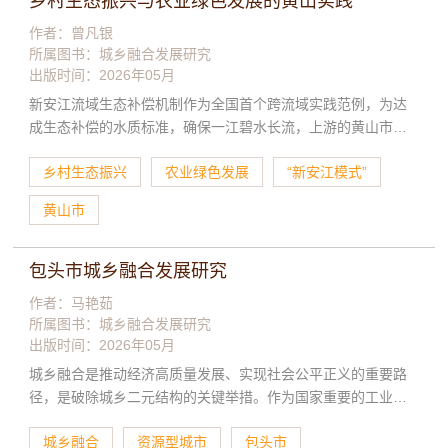
乡村生态振兴与农业绿色发展的黄山实践
确保城乡融合能够实现长效、稳定的发展。内蒙古地区在乡村
作者：曾凡银
振兴战略与新型城镇化战略叠加效应的作用下，积极开展政策
所属图书：
城乡融合发展研究
创新活动，深入进行实践探索，经过不懈奋斗，逐步构建起一
出版时间：2026年05月
套具有鲜明边疆特色的城乡融合发展体系。
新安江流域生态补偿机制作为全国首个跨流域实践范例，为达
成生态补偿的水质标准，确保一江碧水长流，上游的黄山市积
极探索通过乡村生态振兴推动农业绿色发展的路径。该市制定
乡村生态振兴
农业绿色发展
“新安江模式”
了一系列制度，强化农业面源污染防治工作，构建农药配送体
系，实施全域茶园绿色防控措施，运用实用技术实现农药化肥
黄山市
的减量增效。围绕“好山好水”的保护与利用，加速生态产品价值
实现，推动乡村达成生态优美、产业兴旺、村民富裕的发展目
标。聚焦“好水”资源，发展水产业，推进“泉水鱼”农文旅融合；
包头市城乡融合发展研究
依托“好山”条件，开展相关行动，做好“土特产”产业文章，推动
作者：马艳茹
绿色食品产业集聚发展，打造区域农产品公共品牌。聚焦旅游
所属图书：
城乡融合发展研究
这一支柱产业，“山水村夜”等项目发展态势良好，徽菜产业链和
出版时间：2026年05月
徽派盆景产业有力带动了美丽乡村建设。此外，通过创建“生态
城乡融合是推动经济高质量发展、实现社会公平正义的重要路
美超市”，激发村民的主动性与创造性，加快提升农村生态宜居
径，是破除城乡二元结构的关键举措。作为国家重要的工业基
环境质量。
地和内蒙古自治区中心城市，包头市在新时代城乡融合发展进
城乡融合
资源型城市
包头市
程中具有典型示范意义。立足战略定位，包头市正着力破解城