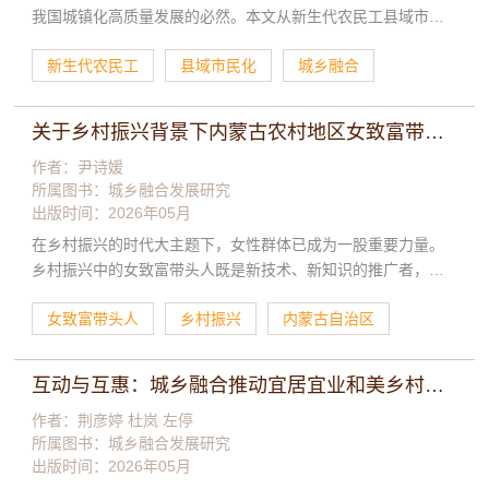
我国城镇化高质量发展的必然。本文从新生代农民工县域市民
化的政策逻辑、主体逻辑和客观现实逻辑出发，探讨了新生代
新生代农民工
县域市民化
城乡融合
农民工县域市民化安居困境、创业就业困境、享受平等公共服
务困境和社会融入困境等四大困境。在此基础上从创业就业培
训政策、土地利用政策、就业帮扶政策、身份融入政策、社会
关于乡村振兴背景下内蒙古农村地区女致富带头人发挥引领力的研究
保障政策等五个方面提出了加快推进县域市民化的政策创新。
总之，新生代农民工县域市民化是乡村振兴的组成部分，关键
作者：尹诗媛
所属图书：
城乡融合发展研究
是保持其就业稳定性，核心是坚持以人为本。
出版时间：2026年05月
在乡村振兴的时代大主题下，女性群体已成为一股重要力量。
乡村振兴中的女致富带头人既是新技术、新知识的推广者，也
是创新创业的探索者和实践者；她们影响当地社会的经济建
女致富带头人
乡村振兴
内蒙古自治区
设，团结和带领广大农民进入产业范畴，形成家庭或个人致富
优势。本研究通过对女致富带头人发挥和提升引领力的分析，
以期使女致富带头人更大程度地发挥引领力，促进农村地区成
互动与互惠：城乡融合推动宜居宜业和美乡村建设路径研究——以河南省和美乡村先导区为例
长出更多女致富带头人。本研究通过定性研究的方法，利用半
结构化定性访谈对女致富带头人进行一对一访谈，就女致富带
作者：荆彦婷 杜岚 左停
所属图书：
城乡融合发展研究
头人带领周围人致富的情况以及引领力提升等问题进行分析。
出版时间：2026年05月
研究发现，内蒙古农村地区女致富带头人通过直接带领和间接