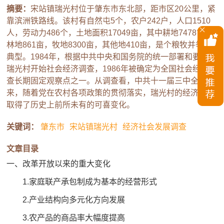
摘要：
宋站镇瑞光村位于肇东市东北部，距市区20公里，紧
靠滨洲铁路线。该村有自然屯5个，农户242户，人口1510
人，劳动力486个，土地面积17049亩，其中耕地7478亩，
林地861亩，牧地8300亩，其他地410亩，是个粮牧并举的
典型。1984年，根据中共中央和国务院的统一部署和要求，
瑞光村开始社会经济调查，1986年被确定为全国社会经济调
查长期固定观察点之一。从调查看，中共十一届三中全会以
来，随着党在农村各项政策的贯彻落实，瑞光村的经济建设
取得了历史上前所未有的可喜变化。
关键词：
肇东市
宋站镇瑞光村
经济社会发展调查
文章目录
一、改革开放以来的重大变化
1.家庭联产承包制成为基本的经营形式
2.产业结构向多元化方向发展
3.农产品的商品率大幅度提高