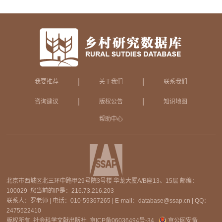
|
|
我要推荐
关于我们
联系我们
|
|
咨询建议
版权公告
知识地图
帮助中心
北京市西城区北三环中路甲29号院3号楼 华龙大厦A/B座13、15层 邮编：
100029 您当前的IP是：
216.73.216.203
联系人：罗老师 | 电话：010-59367265 | E-mail：database@ssap.cn | QQ：
2475522410
版权所有 社会科学文献出版社
京ICP备06036494号-34
京公网安备