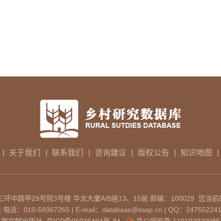
|
关于我们
|
联系我们
|
咨询建议
|
版权公告
|
知识地图
|
中路甲29号院3号楼 华龙大厦A/B座13、15层 邮编：100029 您当前
：010-59367265 | E-mail：database@ssap.cn | QQ：24755224
科学文献出版社
京ICP备06036494号-34
京公网安备 110102020085