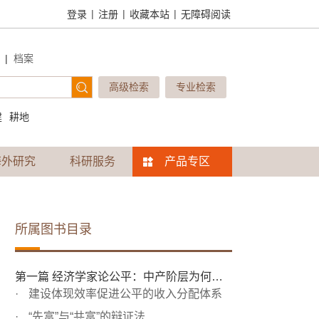
|
|
|
登录
注册
收藏本站
无障碍阅读
|
档案
高级检索
专业检索
建
耕地
海外研究
科研服务
产品专区
所属图书目录
第一篇 经济学家论公平：中产阶层为何焦虑？
建设体现效率促进公平的收入分配体系
“先富”与“共富”的辩证法