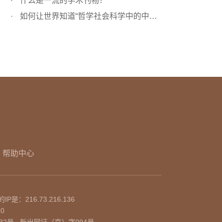
什么是一流的学术刊物？
如何让世界知道“哲学社会科学中的中国”？
帮助中心
的IP是：
216.73.216.136
10
32号
新出网证（京）字094号