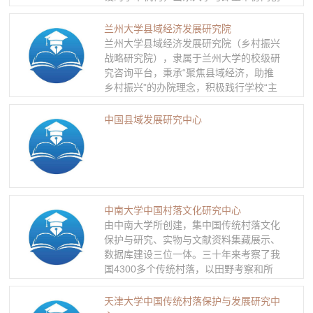
新共建的科研平台。研究院秉承“扎根县
域、科学研究、精准服务”的办院理念，
兰州大学县域经济发展研究院
院长由国家“万人计划”专家、中央组织部
兰州大学县域经济发展研究院（乡村振兴
联系专家、享受国务院政府特殊津贴专家
战略研究院），隶属于兰州大学的校级研
黄凯南教授担任。 1.作为高端智库，为中
究咨询平台，秉承“聚焦县域经济，助推
央和地方政府就有关县域发展的重要问题
乡村振兴”的办院理念，积极践行学校“主
提供政策建议和咨询。 2.找准真问题，开
动接受地方党委领导，主动服务地方经济
展高水平的科学研究，承担县域政策研究
社会发展，主动融入国家战略和以贡献求
中国县域发展研究中心
和实践操作的人才教育与培养。 3.采集县
支持、以服务促发展”的发展思路，使研
域经济与社会发展的数据和案例，构建全
究院成为：服务县域经济创新发展的“孵
国县域发展专题数据库和案例库。 4.组织
化器”，服务县域经济协调发展的“谋略
重要课题和关键技术等攻关研发，实施科
库”，服务县域经济绿色发展的“大课堂”，
技成果产业化，为县域经济、社会及企业
服务县域经济开放发展的“引智场”，服务
管理现代化提供策划和咨询服务。
县域经济共享发展的“动力源”。 到2020
中南大学中国村落文化研究中心
年，基本建成具有决策影响力、社会信
由中南大学所创建，集中国传统村落文化
任、国内知名的学术交流平台；到2025
保护与研究、实物与文献资料集藏展示、
年，成为我国新型智库体系的重要组成部
数据库建设三位一体。三十年来考察了我
分。
国4300多个传统村落，以田野考察和所
获第一手资料与数据为基础，以中国传统
村落的资源环境、建筑营造与保护利用、
天津大学中国传统村落保护与发展研究中