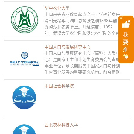
由广州校区、珠海校区、深圳校区三个校
区、五个校园及十家附属医院组成。中山
华中农业大学
大学正在向世界一流大学迈进，努力成为
中国高等农业教育起点之一。学校前身是
全球学术重镇。 中山大学具有人文社科
清朝光绪年间湖广总督张之洞1898年创
和理医工多学科厚实基础，不断追求学术
办的湖北农务学堂。几经演变，1952
创新，以国际视野开放办学，现已形成了
年，武汉大学农学院和湖北农学院的全部
“综合性、创新性、开放性”的特色。学校
系科以及中山大学等6所综合性大学农学
坚持中国特色社会主义办学方向，坚持立
院的部分系科组建成立华中农学院。
中国人口与发展研究中心
德树人根本，以“德才兼备、领袖气质、
1979年，经国务院批准列为全国重点大
中国人口与发展研究中心（简称：人发中
家国情怀”为人才培养目标；以“面向学术
学，直属农业部。1985年，更名为华中
心）是国家卫生和计划生育委员会的直属
前沿、面向国家重大战略需求、面向国家
农业大学。2000年，由农业部划转教育
事业单位，是长期服务于国家人口与计划
和区域经济社会发展”为基本导向；树立
部直属领导。2005年，进入国家“211工
生育事业发展的重要研究机构。前身是联
了“三校区五校园”错位发展、合力支撑的
程”建设行列。 在2012年全国第三轮一级
合国人口基金资助下于1980年成立的中
发展思路。学校正在努力推进由外延式发
学科评估中，6个学科名列同类学科前三
国人口情报资料中心， 2003年更为现
中国社会科学院
展向内涵式发展转变，由常规发展向主动
位。其中，园艺学第1，畜牧学、兽医学
名，编制100个。 近年来，中心以建设国
发展转变，由文理医优势向文理医工各具
第2，作物学、水产、农林经济管理第3，
内一流人口发展智库为主要目标，取得了
特色、融合发展转变。现在，中山大学正
农业资源与环境第5，植物保护第7，生物
一系列重大成果：完成了单独两孩政策、
站在新的起点上，为建设成为“国内高校
学第8（排名率进入前10%），食品科学
全面两孩政策的方案测算和政策研究工
第一方阵、世界一流大学行列”的中国特
与工程第10（排名率进入前20%）。农业
作，为国家生育政策的调整提供了决策支
色社会主义一流大学而努力奋斗！
科学、植物与动物学、化学、生物学与生
持；开发了国际人口预测软件（PADIS-
西北农林科技大学
物化学、分子生物学与遗传学、微生物
INT）和人口发展综合决策支持平台
学、环境科学/生态学七个学科领域进入