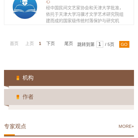
生产生活与经济模式、文化教育与道德教
心
化、宗法礼制与村落治理、民族民俗与宗
经中国民间文艺家协会和天津大学批准，
教信仰、氏族文献与新见民族史料、文化
依托于天津大学冯骥才文学艺术研究院组
传统和精神世界等物质与非物质文化为研
建而成的国家级传统村落保护与研究机
究内容，集合人类学、民族学、民俗学、
构。 主要工作如下： 专题研究：适应学
文化学、宗教学、历史学、法学、建筑学
术发展，拟定研究计划。根据实际需要，
等多学科交叉研究。集藏了有关中国传统
确定理论研究课题与应用研究课题，按照
首页
上页
1
下页
尾页
跳转到第
/ 5页
GO
村落的生产生活、文化教育、宗法礼制、
具体内容，分短期项目和长期项目。 中
宗教信仰以及传统手工艺等方面的实物资
国传统村落资料整理：综合各类文献档案
料1万多件、文献资料1万多件、第一手动
资料，结合田野调查，搜集整理归类，制
态和静态图像与数据资料5万多G、胶片
作""中国传统村落数据库""。 交流活动：
2000多卷。
进行学术考察、接纳学术访问，设立学术
机构
论坛，举办学术会议，通过各种途径广泛
促进国内外学术交流。 成果推广：创办
《村落遗产》、《工作通讯》等刊物，刊
作者
登有价值的学术文章，为各领域的传统村
落保护工作者提供信息交流平台。 知识
传授：采取各种形式，分别从普及与提高
的不同层次，传授传播传统村落方面的知
识与理论。在“传统村落”较集中地区举办
专家观点
MORE+
培训与研习班应为重要方式之一。