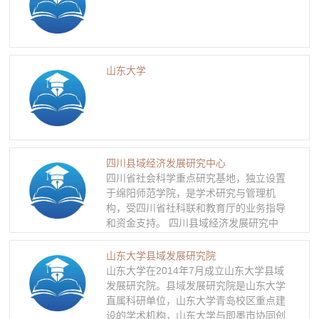
（PADIS+）；承担了全国生育率/生育水
ESI国际同类学科领域前1%。
平调查、全国人口和计划生育/生殖健康
调查、流动人口动态监测调查、中国家庭
发展追踪调查，积累了丰富的大型调查组
织实施经验；依托《中国卫生和计划生育
山东大学
年鉴》、《人口与计划生育》、《人口文
摘》、《当代中国人口》等“一鉴三刊”和
网站集群，形成了多层次信息咨询传播优
势；依托联合国人口基金等重要项目，形
成了国际合作交流的平台优势。
四川县域经济发展研究中心
四川省社会科学重点研究基地，独立设置
于绵阳师范学院，是学术研究与管理机
构，受四川省社科联和教育厅的业务指导
和资金支持。 四川县域经济发展研究中
心以“学术研究、服务地方和培养人才”为
主要任务，主要围绕“县域经济发展战略
山东大学县域发展研究院
与规划”、“县域竞争力评价”、“县域特色
山东大学在2014年7月成立山东大学县域
资源开发与利用”等三个方向展开学术研
发展研究院。县域发展研究院是山东大学
究与咨询服务。
直属科研单位，山东大学青岛校区重点建
设的学术机构，山东大学与即墨市协同创