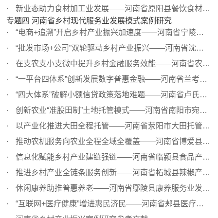
新业态助力食材加工业发展——河南省原阳县餐饮食材加工业...
专题四 河南省乡村现代服务业发展模式案例研究
“电商+追溯”开启乡村产业振兴加速度——河南省宁陵县农村...
“批发市场+公司”双轮驱动乡村产业振兴——河南省沈丘县李...
在支农支小支微中提升乡村金融服务效能——河南省农村信用...
“一平台四体系”创新发展数字普惠金融——河南省兰考县金...
“四大体系”破解小额信贷政策落地难题——河南省卢氏县小...
创新农业“准股田制”土地托管模式——河南省南阳市宛城区...
以产业化推进大田全程托管——河南省荥阳市大田托管高效发...
推动农机服务向农业全程全域全覆盖——河南省博爱县乡村现...
信息化赋能乡村产业建链强链——河南省临颍县食品产业发展...
推进乡村产业全链条服务创新——河南省柘城县辣椒产业服务...
休闲康养助推普惠养老——河南省鄢陵县康养服务业发展案例
“互联网+医疗健康”增进惠民济民——河南省郏县医疗健康服...