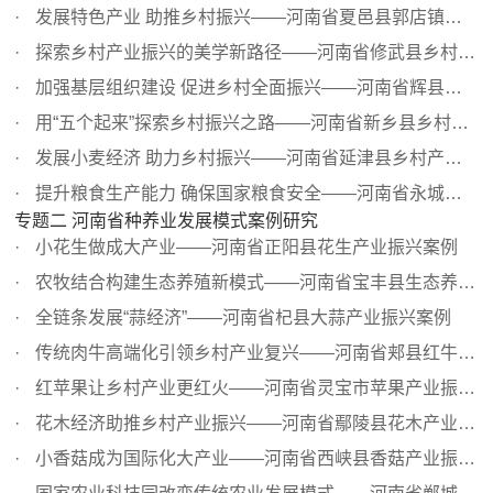
发展特色产业 助推乡村振兴——河南省夏邑县郭店镇乡村产业...
探索乡村产业振兴的美学新路径——河南省修武县乡村产业振...
加强基层组织建设 促进乡村全面振兴——河南省辉县市张村乡...
用“五个起来”探索乡村振兴之路——河南省新乡县乡村产业...
发展小麦经济 助力乡村振兴——河南省延津县乡村产业振兴案例
提升粮食生产能力 确保国家粮食安全——河南省永城市乡村产...
专题二 河南省种养业发展模式案例研究
小花生做成大产业——河南省正阳县花生产业振兴案例
农牧结合构建生态养殖新模式——河南省宝丰县生态养猪产业...
全链条发展“蒜经济”——河南省杞县大蒜产业振兴案例
传统肉牛高端化引领乡村产业复兴——河南省郏县红牛产业振...
红苹果让乡村产业更红火——河南省灵宝市苹果产业振兴案例
花木经济助推乡村产业振兴——河南省鄢陵县花木产业振兴案例
小香菇成为国际化大产业——河南省西峡县香菇产业振兴案例