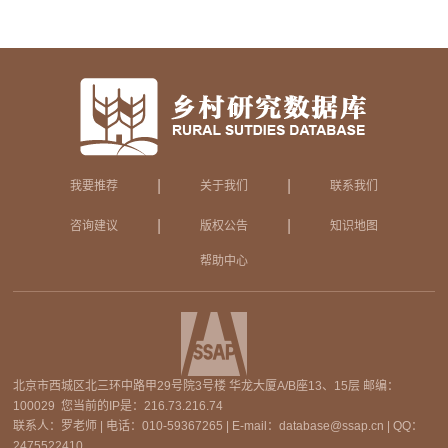
|
|
我要推荐
关于我们
联系我们
|
|
咨询建议
版权公告
知识地图
帮助中心
北京市西城区北三环中路甲29号院3号楼 华龙大厦A/B座13、15层 邮编：
100029 您当前的IP是：
216.73.216.74
联系人：罗老师 | 电话：010-59367265 | E-mail：database@ssap.cn | QQ：
2475522410