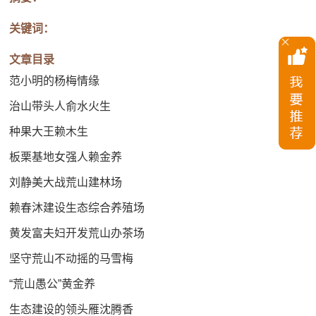
关键词：
文章目录
范小明的杨梅情缘
治山带头人俞水火生
种果大王赖木生
板栗基地女强人赖金养
刘静美大战荒山建林场
赖春沐建设生态综合养殖场
黄发富夫妇开发荒山办茶场
坚守荒山不动摇的马雪梅
“荒山愚公”黄金养
生态建设的领头雁沈腾香