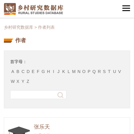
乡村研究数据库
>
作者列表
作者
首字母：
A
B
C
D
E
F
G
H
I
J
K
L
M
N
O
P
Q
R
S
T
U
V
W
X
Y
Z
张乐天