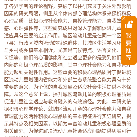
了各界学者的理论视野，突破了以往研究过于关注外部影响
因素的研究局限，侧重从个体内部心理结构体系来探析积极
心理品质，比如心理社会能力、自控管理能力、自我效能
感、心理弹性等，这些研究成果对深入了解和促进儿童社会
适应具有重要的启示作用。城区流动儿童是在同一个区
（县）行政区域内流动的特殊群体，其城区生活学习环境，
与乡村或乡镇基本相近，尤其是气候特点、语言文化、风俗
习惯等。他们的心理健康和社会适应更多的是受到他们自身
内部的积极心理品质的影响，其中心理社会能力和自我管理
能力起到关键性作用。这些重要的积极心理品质对于促进城
区流动儿童增强内省能力和外部生态系统整合能力具有十分
重要的意义，为个体的自我发展及适应社会生活提供基本保
障。从这个意义上说，提升城区流动儿童的积极心理品质是
促进儿童社会适应与教育融入的有效途径。为此，本研究依
据积极心理学理论，就城区流动儿童的心理社会能力和自我
管理能力这两种积极心理品质的基本特征进行实证研究，揭
示其特点及相关因素，以期为丰富流动儿童积极心理品质的
相关研究，为促进解决流动儿童社会适应问题提供切实可行