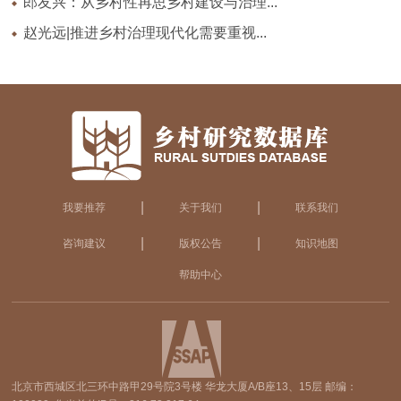
郎友兴：从乡村性再思乡村建设与治理...
赵光远|推进乡村治理现代化需要重视...
|
|
我要推荐
关于我们
联系我们
|
|
咨询建议
版权公告
知识地图
帮助中心
北京市西城区北三环中路甲29号院3号楼 华龙大厦A/B座13、15层 邮编：