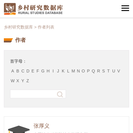
乡村研究数据库
>
作者列表
作者
首字母：
A
B
C
D
E
F
G
H
I
J
K
L
M
N
O
P
Q
R
S
T
U
V
W
X
Y
Z
张厚义